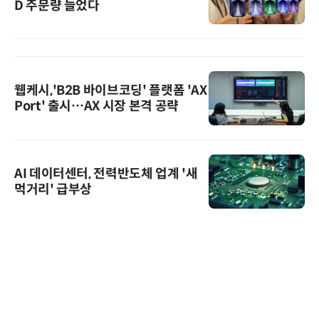
D 주문량 늘었다
웹케시,'B2B 바이브코딩' 플랫폼 'AX
Port' 출시…AX 시장 본격 공략
AI 데이터센터, 전력반도체 업계 '새
먹거리' 급부상