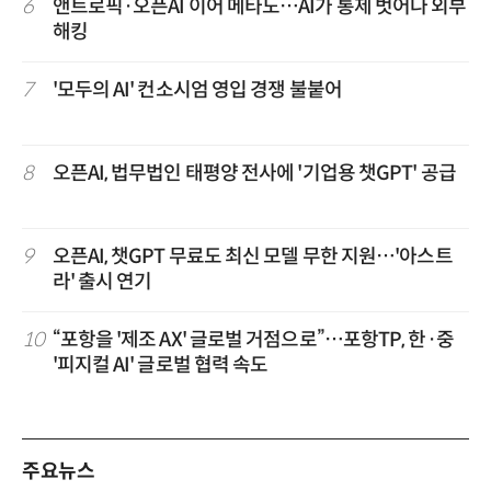
6
앤트로픽·오픈AI 이어 메타도…AI가 통제 벗어나 외부
해킹
7
'모두의 AI' 컨소시엄 영입 경쟁 불붙어
8
오픈AI, 법무법인 태평양 전사에 '기업용 챗GPT' 공급
9
오픈AI, 챗GPT 무료도 최신 모델 무한 지원…'아스트
라' 출시 연기
10
“포항을 '제조 AX' 글로벌 거점으로”…포항TP, 한·중
'피지컬 AI' 글로벌 협력 속도
주요뉴스