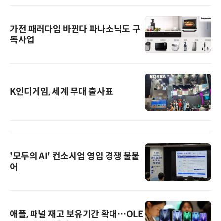
가전 패러다임 바뀐다 파나소닉도 구
독사업
K인디게임, 세계 무대 출사표
'모두의 AI' 컨소시엄 영입 경쟁 불붙
어
애플, 패널 재고 보유기간 확대…OLE