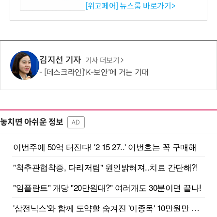
시엄 선정
[위고페어] 뉴스룸 바로가기>
김지선 기자
기사 더보기
[데스크라인]'K-보안'에 거는 기대
놓치면 아쉬운 정보
AD