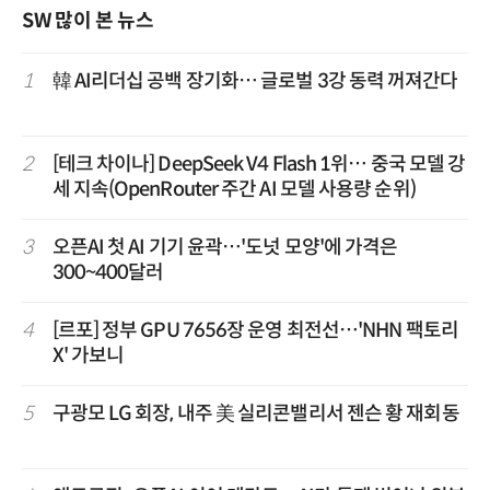
SW 많이 본 뉴스
1
韓 AI리더십 공백 장기화… 글로벌 3강 동력 꺼져간다
2
[테크 차이나] DeepSeek V4 Flash 1위… 중국 모델 강
세 지속(OpenRouter 주간 AI 모델 사용량 순위)
3
오픈AI 첫 AI 기기 윤곽…'도넛 모양'에 가격은
300~400달러
4
[르포] 정부 GPU 7656장 운영 최전선…'NHN 팩토리
X' 가보니
5
구광모 LG 회장, 내주 美 실리콘밸리서 젠슨 황 재회동