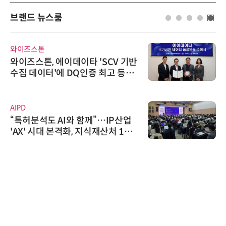
브랜드 뉴스룸
와이즈스톤
와이즈스톤, 에이데이타 'SCV 기반
수집 데이터'에 DQ인증 최고 등급
수여
AIPD
“특허분석도 AI와 함께”…IP산업
'AX' 시대 본격화, 지식재산처 1호
AI IP데이터분석사 탄생