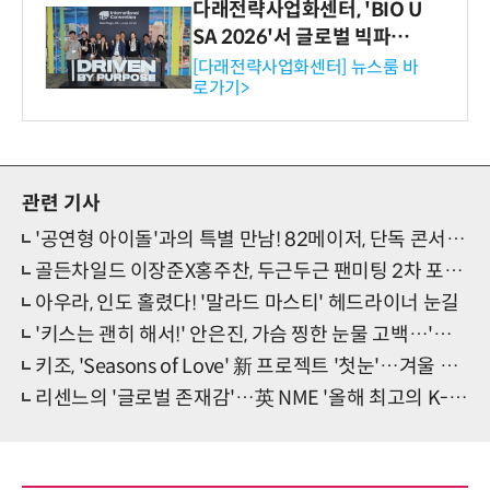
다래전략사업화센터, 'BIO U
SA 2026'서 글로벌 빅파마
와의 비즈니스 미팅 지원…K
[다래전략사업화센터] 뉴스룸 바
로가기>
-바이오 해외 진출 교두보 확
보
관련 기사
'공연형 아이돌'과의 특별 만남! 82메이저, 단독 콘서트 '비범' 예고
골든차일드 이장준X홍주찬, 두근두근 팬미팅 2차 포스터 공개
아우라, 인도 홀렸다! '말라드 마스티' 헤드라이너 눈길
'키스는 괜히 해서!' 안은진, 가슴 찡한 눈물 고백…'감정 폭발'
키조, 'Seasons of Love' 新 프로젝트 '첫눈'…겨울 감성 저격
리센느의 '글로벌 존재감'…英 NME '올해 최고의 K-팝' 선정