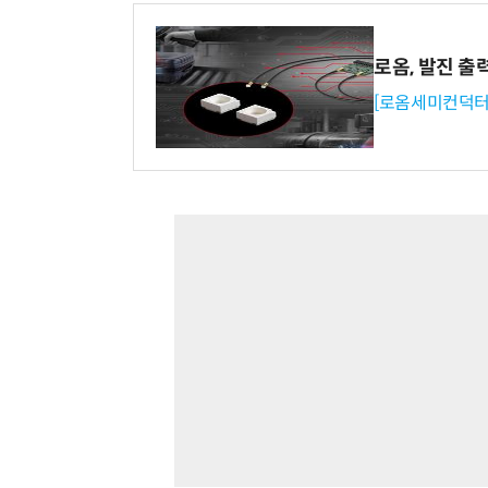
로옴, 발진 출
[로옴세미컨덕터