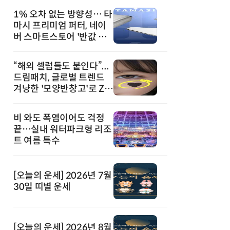
1% 오차 없는 방향성… 타
마시 프리미엄 퍼터, 네이
버 스마트스토어 '반값 할
인' 돌풍
“해외 셀럽들도 붙인다”...
드림패치, 글로벌 트렌드
겨냥한 '모양반창고'로 Z세
대 공략
비 와도 폭염이어도 걱정
끝…실내 워터파크형 리조
트 여름 특수
[오늘의 운세] 2026년 7월
30일 띠별 운세
[오늘의 운세] 2026년 8월