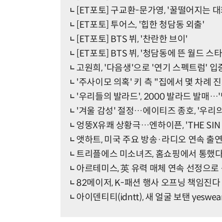
[ET포토] 구교환-문가영, '꿀떨어지는 대
[ET포토] 투어스, '힙한 청담동 외출'
[ET포토] BTS 뷔, '찬란한 브이'
[ET포토] BTS 뷔, '청담동에 뜬 월드 스타
고원희, '다음생'으로 '연기 스펙트럼' 
'주사이모 의혹' 키 측 "집에서 몇 차례 
'우리들의 발라드', 2000 발라드 발매…
'겨울 감성' 절정…에이티즈 종호, '우리
엉뚱X유쾌 상황극…엔하이픈, 'THE SIN :
앳하트, 미국 주요 방송·라디오 연속 출연
트리플에스 미소녀즈, 홈쇼핑에서 통했
아르테미스, 英 유력 매체 연속 선정으로
82메이저, K-패션 행사 오프닝 책임진다
아이덴티티(idntt), 새 얼굴 보탠 yeswe