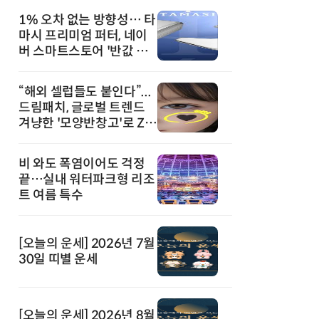
1% 오차 없는 방향성… 타
마시 프리미엄 퍼터, 네이
버 스마트스토어 '반값 할
인' 돌풍
“해외 셀럽들도 붙인다”...
드림패치, 글로벌 트렌드
겨냥한 '모양반창고'로 Z세
대 공략
비 와도 폭염이어도 걱정
끝…실내 워터파크형 리조
트 여름 특수
[오늘의 운세] 2026년 7월
30일 띠별 운세
[오늘의 운세] 2026년 8월