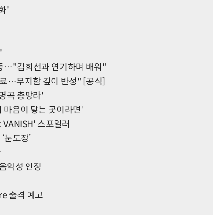
화'
'
입증…"김희선과 연기하며 배워"
진료…무지함 깊이 반성" [공식]
'명곡 총망라'
의 마음이 닿는 곳이라면'
 VANISH' 스포일러
 ‘눈도장’
다
 음악성 인정
are 출격 예고