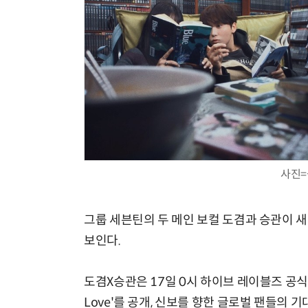
사진
그룹 세븐틴의 두 메인 보컬 도겸과 승관이 새 유
보인다.
도겸X승관은 17일 0시 하이브 레이블즈 공식 유
Love'를 공개, 신보를 향한 글로벌 팬들의 