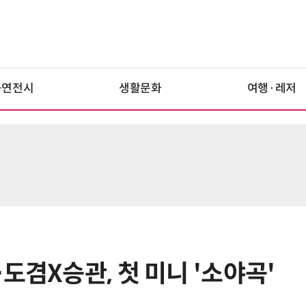
공연전시
생활문화
여행·레저
도겸X승관, 첫 미니 '소야곡'