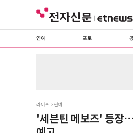
연예
포토
라이프 > 연예
'세븐틴 메보즈' 등장…
예고