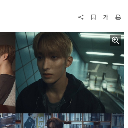
AI Native Enterprise를 지원하는 AI Ready Data 플랫폼 활용 전략
AI 시대의 옵저버빌리티: GPU·LLM 모니터링부터 AI 기반 장애 대응까지