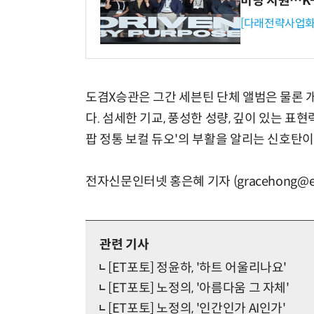
미팅 지원…K
[다래전략사업화
도겸X승관은 그간 세븐틴 단체 앨범은 물론 
다. 섬세한 기교, 풍성한 성량, 깊이 있는 표
팝 정통 보컬 듀오'의 부활을 알리는 신호탄이
전자신문인터넷 홍은혜 기자 (gracehong@et
관련 기사
[ET포토] 정윤하, '하트 어울리나요'
[ET포토] 노정의, '아름다움 그 자체'
[ET포토] 노정의, '인간인가 AI인가'