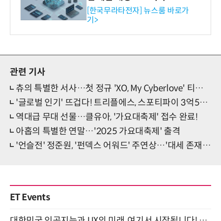
공…73개 제품 카테고리로
[한국무라타전자] 뉴스룸 바로가
기>
확대
관련 기사
츄의 특별한 서사…첫 정규 'XO, My Cyberlove' 티저 공개
'글로벌 인기' 뜨겁다! 트리플에스, 스포티파이 3억5000만 스트리밍 돌파
역대급 무대 선물…클유아, '가요대축제' 접수 완료!
아홉의 특별한 연말…'2025 가요대축제' 출격
'언슬전' 정준원, '펀덱스 어워드' 주연상…'대세 존재감' 입증
ET Events
대한민국 인공지능과 UX의 미래, 여기서 시작됩니다! UX Korea 2026 - Fall 9월 2일 개최