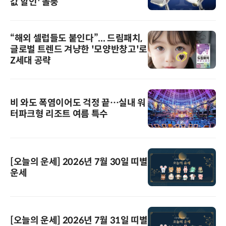
값 할인' 돌풍
“해외 셀럽들도 붙인다”... 드림패치,
글로벌 트렌드 겨냥한 '모양반창고'로
Z세대 공략
비 와도 폭염이어도 걱정 끝…실내 워
터파크형 리조트 여름 특수
[오늘의 운세] 2026년 7월 30일 띠별
운세
[오늘의 운세] 2026년 7월 31일 띠별