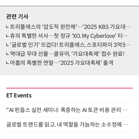
관련 기사
트리플에스의 '압도적 완전체'…'2025 KBS 가요대축제' 홀렸다!
츄의 특별한 서사…첫 정규 'XO, My Cyberlove' 티저 공개
'글로벌 인기' 뜨겁다! 트리플에스, 스포티파이 3억5000만 스트리밍 돌파
역대급 무대 선물…클유아, '가요대축제' 접수 완료!
아홉의 특별한 연말…'2025 가요대축제' 출격
ET Events
"AI 핀옵스 실전 세미나: 폭증하는 AI 토큰 비용 관리 전략" 8월 21일 개최
글로벌 트렌드를 읽고, 내 역할을 가늠하는 소수정예 실습 워크숍 (8/28)