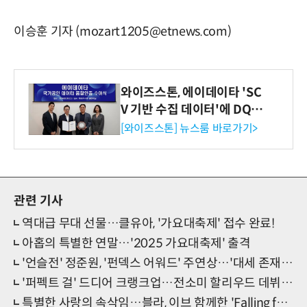
이승훈 기자 (mozart1205@etnews.com)
와이즈스톤, 에이데이타 'SC
V 기반 수집 데이터'에 DQ인
증 최고 등급 수여
[와이즈스톤] 뉴스룸 바로가기>
관련 기사
역대급 무대 선물…클유아, '가요대축제' 접수 완료!
아홉의 특별한 연말…'2025 가요대축제' 출격
'언슬전' 정준원, '펀덱스 어워드' 주연상…'대세 존재감' 입증
'퍼펙트 걸' 드디어 크랭크업…전소미 할리우드 데뷔→'케데헌' 주역 합류
특별한 사랑의 속삭임…블라, 이브 함께한 'Falling for You' 발매