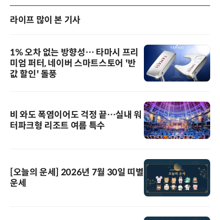
라이프 많이 본 기사
1% 오차 없는 방향성… 타마시 프리
미엄 퍼터, 네이버 스마트스토어 '반
값 할인' 돌풍
비 와도 폭염이어도 걱정 끝…실내 워
터파크형 리조트 여름 특수
[오늘의 운세] 2026년 7월 30일 띠별
운세