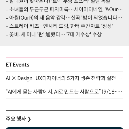
알디원이 찾아온다! '트랙 무빙 포스터' 설렘 폭발
소녀들의 두근두근 파자마룩…세이마이네임, '&Our Vibe' 콘셉트
아월(OurR)의 새 음악 감각…신곡 '밤이 되었습니다' 발매
스트레이 키즈 - 엔시티 드림, 한터 주간차트 '정상'
꽃비, 새 미니 '판' 通했다…'7대 가수상' 수상
ET Events
AI × Design : UX디자이너의 5가지 생존 전략과 실전 대응 8월 28일 개최
“AI에게 묻는 사람에서, AI로 만드는 사람으로” (9/16~17)
주요 행사
❯