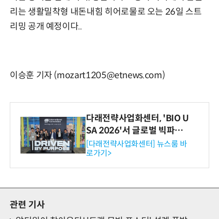
리는 생활밀착형 내돈내힘 히어로물로 오는 26일 스트
리밍 공개 예정이다..
이승훈 기자 (mozart1205@etnews.com)
다래전략사업화센터, 'BIO U
SA 2026'서 글로벌 빅파마
와의 비즈니스 미팅 지원…K
[다래전략사업화센터] 뉴스룸 바
로가기>
-바이오 해외 진출 교두보 확
보
관련 기사