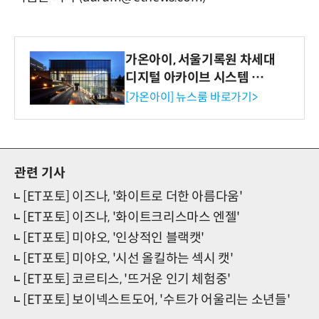
가온아이, 서울기록원 차세대
디지털 아카이브 시스템 구축
수행
[가온아이] 뉴스룸 바로가기>
관련 기사
[ET포토] 이즈나, '화이트로 더한 아름다움'
[ET포토] 이즈나, '화이트크리스마스 엔젤'
[ET포토] 미야오, '인상적인 블랙캣'
[ET포토] 미야오, '시선 올킬하는 섹시 캣'
[ET포토] 코르티스, '뜨거운 인기 체험중'
[ET포토] 보이넥스트도어, '수트가 어울리는 소년들'