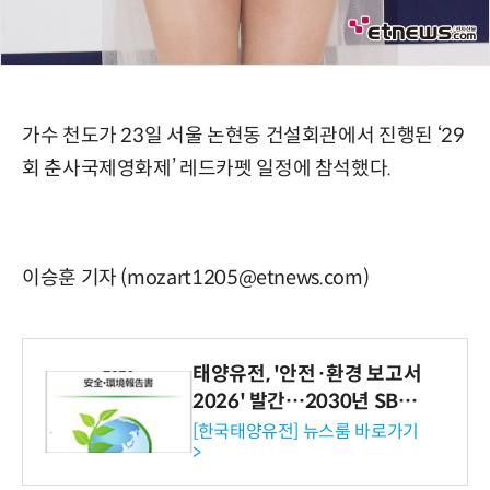
가수 천도가 23일 서울 논현동 건설회관에서 진행된 ‘29
회 춘사국제영화제’ 레드카펫 일정에 참석했다.
이승훈 기자 (mozart1205@etnews.com)
태양유전, '안전·환경 보고서
2026' 발간…2030년 SBT
수준 온실가스 감축 추진
[한국태양유전] 뉴스룸 바로가기
>