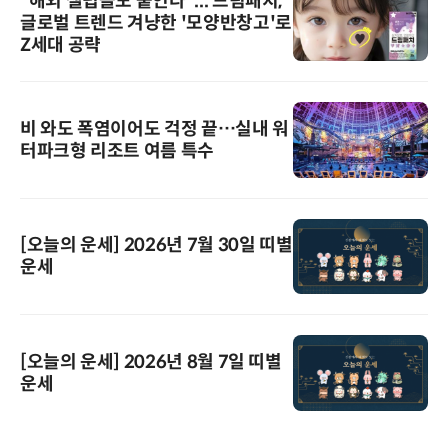
“해외 셀럽들도 붙인다”... 드림패치,
글로벌 트렌드 겨냥한 '모양반창고'로
Z세대 공략
비 와도 폭염이어도 걱정 끝…실내 워
터파크형 리조트 여름 특수
[오늘의 운세] 2026년 7월 30일 띠별
운세
[오늘의 운세] 2026년 8월 7일 띠별
운세