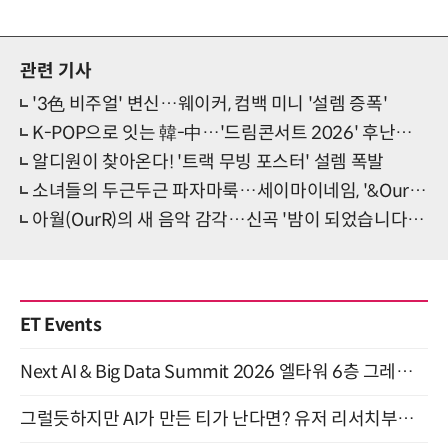
관련 기사
'3色 비주얼' 변신…웨이커, 컴백 미니 '설렘 증폭'
K-POP으로 잇는 韓-中…'드림콘서트 2026' 후난위성TV 방송
알디원이 찾아온다! '트랙 무빙 포스터' 설렘 폭발
소녀들의 두근두근 파자마룩…세이마이네임, '&Our Vibe' 콘셉트
아월(OurR)의 새 음악 감각…신곡 '밤이 되었습니다' 발매
ET Events
Next AI & Big Data Summit 2026 엘타워 6층 그레이스홀 개최 (9/18)
그럴듯하지만 AI가 만든 티가 난다면? 유저 리서치부터 배포까지! (9/15)