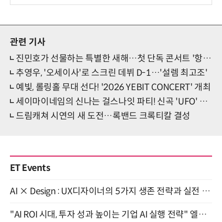
사 탄생
관련 기사
진민호가 선물하는 특별한 새해…첫 단독 콘서트 '항해'
추영우, '오세이사'로 스크린 데뷔 D-1…'설렘 최고조'
예빛, 롤링홀 무대 선다! '2026 YEBIT CONCERT' 개최
세이마이네임의 신나는 걸스나잇 파티! 신곡 'UFO' 기대 증폭
드림캐쳐 시연의 새 도전…록밴드 크록티칼 결성
ET Events
AI × Design : UX디자이너의 5가지 생존 전략과 실전 대응 8월 28일 개최
"AI ROI 시대, 투자 성과 높이는 기업 AI 실행 전략" 엘타워 6층 (9월 18일)