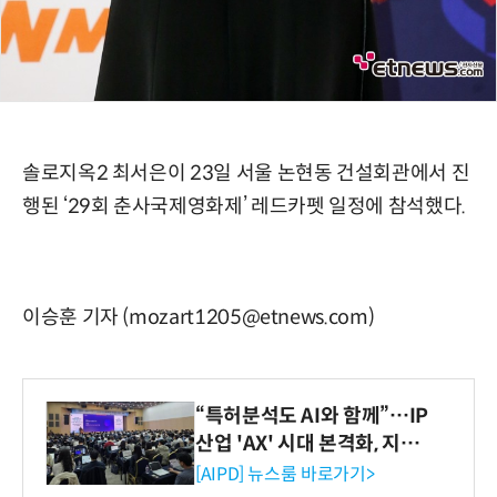
솔로지옥2 최서은이 23일 서울 논현동 건설회관에서 진
행된 ‘29회 춘사국제영화제’ 레드카펫 일정에 참석했다.
이승훈 기자 (mozart1205@etnews.com)
“특허분석도 AI와 함께”…IP
산업 'AX' 시대 본격화, 지식
재산처 1호 AI IP데이터분석
[AIPD] 뉴스룸 바로가기>