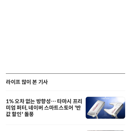
라이프 많이 본 기사
1% 오차 없는 방향성… 타마시 프리
미엄 퍼터, 네이버 스마트스토어 '반
값 할인' 돌풍