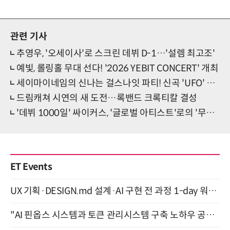
관련 기사
추영우, '오세이사'로 스크린 데뷔 D-1…'설렘 최고조'
예빛, 롤링홀 무대 선다! '2026 YEBIT CONCERT' 개최
세이마이네임의 신나는 걸스나잇 파티! 신곡 'UFO' 기대 증폭
드림캐쳐 시연의 새 도전…록밴드 크록티칼 결성
'데뷔 1000일' 싸이커스, '글로벌 아티스트'로의 '무한 성장'
ET Events
UX 기획·DESIGN.md 설계·AI 구현 전 과정 1-day 워크숍 with Claude Code·Codex 9월 15일 개최
"AI 핀옵스 시스템과 토큰 관리시스템 구축 노하우 공개" 잠실 한국광고문화회관 2층 대회의실 (8/21)