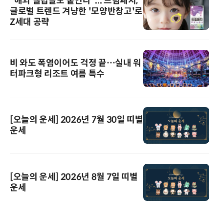
“해외 셀럽들도 붙인다”... 드림패치,
글로벌 트렌드 겨냥한 '모양반창고'로
Z세대 공략
비 와도 폭염이어도 걱정 끝…실내 워
터파크형 리조트 여름 특수
[오늘의 운세] 2026년 7월 30일 띠별
운세
[오늘의 운세] 2026년 8월 7일 띠별
운세