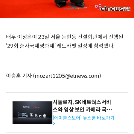
배우 이정은이 23일 서울 논현동 건설회관에서 진행된
‘29회 춘사국제영화제’ 레드카펫 일정에 참석했다.
이승훈 기자 (mozart1205@etnews.com)
시놀로지, SK네트웍스서비
스와 영상 보안 카메라 국내
독점 판매 파트너십 체결
[에이블스토어] 뉴스룸 바로가기
>