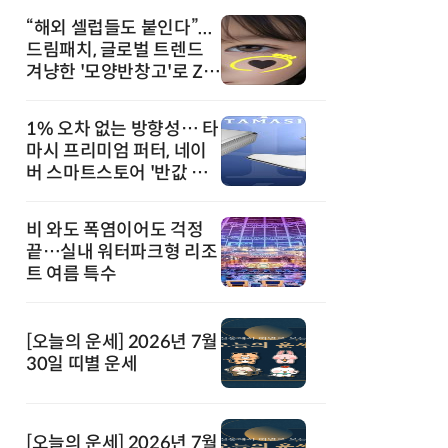
“해외 셀럽들도 붙인다”...
드림패치, 글로벌 트렌드
겨냥한 '모양반창고'로 Z세
대 공략
1% 오차 없는 방향성… 타
마시 프리미엄 퍼터, 네이
버 스마트스토어 '반값 할
인' 돌풍
비 와도 폭염이어도 걱정
끝…실내 워터파크형 리조
트 여름 특수
[오늘의 운세] 2026년 7월
30일 띠별 운세
[오늘의 운세] 2026년 7월