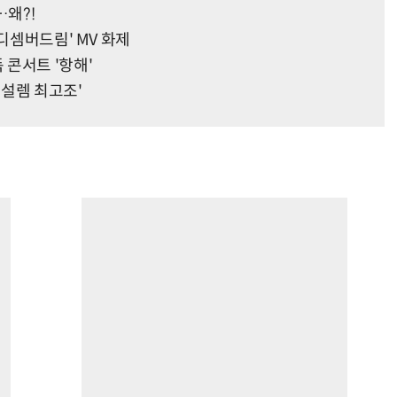
…왜?!
'디셈버드림' MV 화제
콘서트 '항해'
'설렘 최고조'