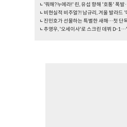
'뭐해?누에라!' 린, 유섭 향해 '호통' 폭발
비현실적 비주얼?! 남규리, 겨울 발라드 
진민호가 선물하는 특별한 새해…첫 단독 
추영우, '오세이사'로 스크린 데뷔 D-1…