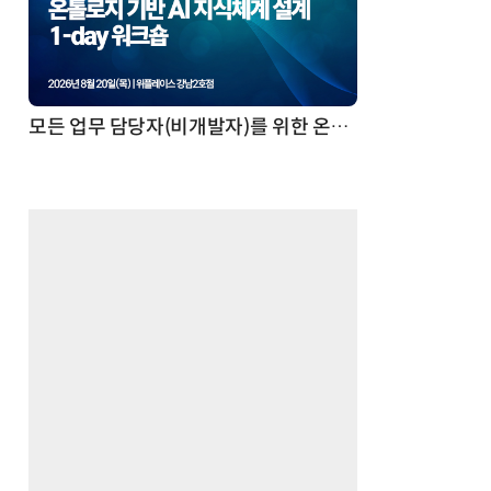
모든 업무 담당자(비개발자)를 위한 온톨로지 기반 AI 지식체계 설계 1-day 워크숍