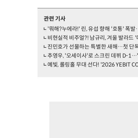
관련 기사
'뭐해?누에라!' 린, 유섭 향해 '호통' 폭발
비현실적 비주얼?! 남규리, 겨울 발라드 
진민호가 선물하는 특별한 새해…첫 단독 
추영우, '오세이사'로 스크린 데뷔 D-1…
예빛, 롤링홀 무대 선다! '2026 YEBIT C