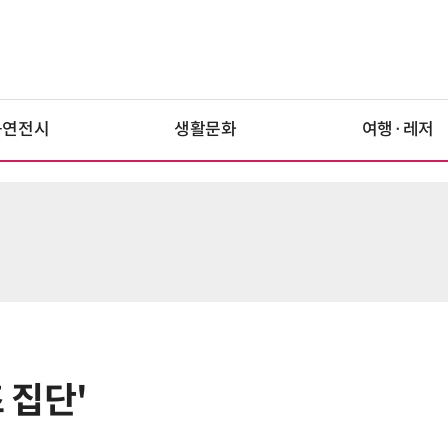
공연전시
생활문화
여행·레저
즈 집단'