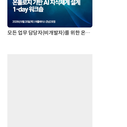
모든 업무 담당자(비개발자)를 위한 온톨로지 기반 AI 지식체계 설계 1-day 워크숍