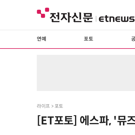
연예
포토
라이프 > 포토
[ET포토] 에스파, '뮤