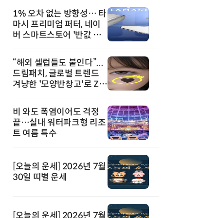
1% 오차 없는 방향성… 타
마시 프리미엄 퍼터, 네이
버 스마트스토어 '반값 할
인' 돌풍
“해외 셀럽들도 붙인다”...
드림패치, 글로벌 트렌드
겨냥한 '모양반창고'로 Z세
대 공략
비 와도 폭염이어도 걱정
끝…실내 워터파크형 리조
트 여름 특수
[오늘의 운세] 2026년 7월
30일 띠별 운세
[오늘의 운세] 2026년 7월