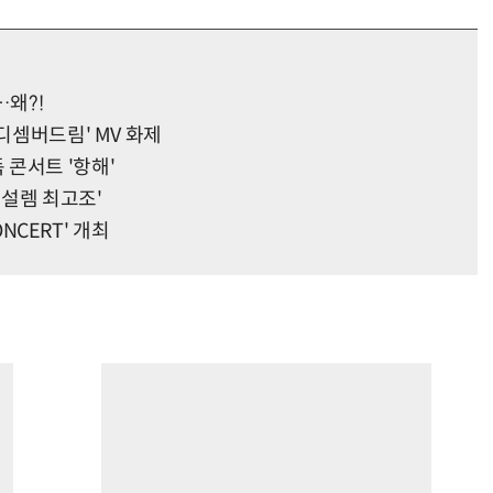
…왜?!
'디셈버드림' MV 화제
콘서트 '항해'
'설렘 최고조'
ONCERT' 개최