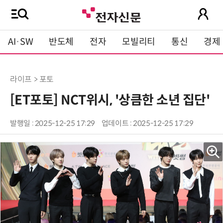
AI·SW
반도체
전자
모빌리티
통신
경제
라이프 > 포토
[ET포토] NCT위시, '상큼한 소년 집단'
발행일 : 2025-12-25 17:29
업데이트 : 2025-12-25 17:29