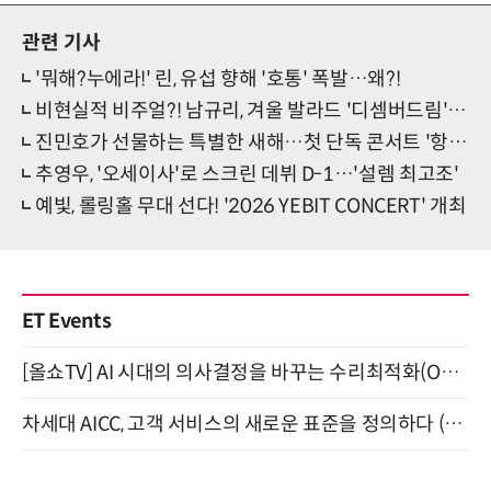
관련 기사
'뭐해?누에라!' 린, 유섭 향해 '호통' 폭발…왜?!
비현실적 비주얼?! 남규리, 겨울 발라드 '디셈버드림' MV 화제
진민호가 선물하는 특별한 새해…첫 단독 콘서트 '항해'
추영우, '오세이사'로 스크린 데뷔 D-1…'설렘 최고조'
예빛, 롤링홀 무대 선다! '2026 YEBIT CONCERT' 개최
ET Events
[올쇼TV] AI 시대의 의사결정을 바꾸는 수리최적화(Optimization) 소개 (8/20 생방송)
차세대 AICC, 고객 서비스의 새로운 표준을 정의하다 (9/9)