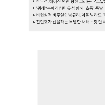
한우석, 헤어진 연인 향한 그리움…'그날
'뭐해?누에라!' 린, 유섭 향해 '호통' 폭발
비현실적 비주얼?! 남규리, 겨울 발라드 
진민호가 선물하는 특별한 새해…첫 단독 