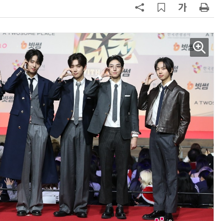
AI Native Enterprise를 지원하는 AI Ready Data 플랫폼 활용 전략
AI 시대의 옵저버빌리티: GPU·LLM 모니터링부터 AI 기반 장애 대응까지