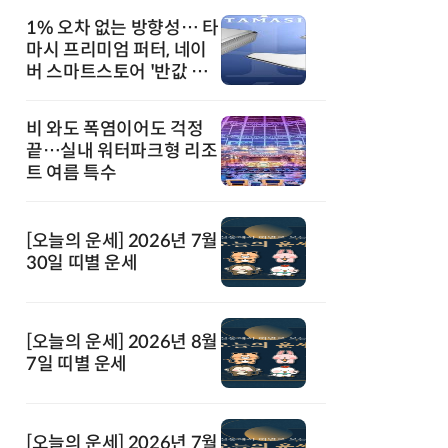
1% 오차 없는 방향성… 타
마시 프리미엄 퍼터, 네이
버 스마트스토어 '반값 할
인' 돌풍
비 와도 폭염이어도 걱정
끝…실내 워터파크형 리조
트 여름 특수
[오늘의 운세] 2026년 7월
30일 띠별 운세
[오늘의 운세] 2026년 8월
7일 띠별 운세
[오늘의 운세] 2026년 7월