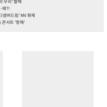
의 우리' 발매
…왜?!
'디셈버드림' MV 화제
콘서트 '항해'