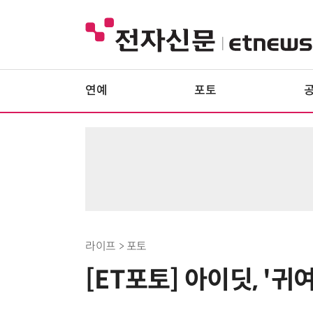
연예
포토
라이프 > 포토
[ET포토] 아이딧, '귀