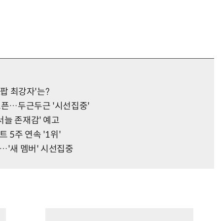
K팝 최강자'는?
 오픈…두근두근 '시선집중'
서늘 존재감' 예고
 5주 연속 '1위'
개…'새 멤버' 시선집중