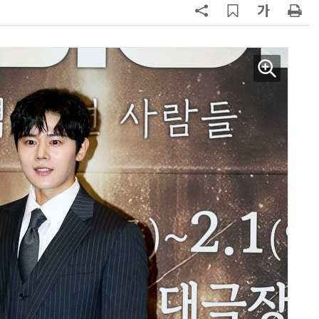
양자컴퓨팅 비즈니스·기술 입문 1-Day 워크샵 - 큐비트·양자 알고리듬·Qiskit 실습으로 이해하는 차세대
업무 자동화 위한 AI ‘세컨드 브레인’ 만들기 1-day 워크숍 - LLM Wiki 