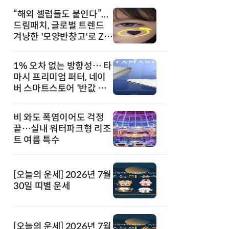
“해외 셀럽들도 붙인다”...
드림패치, 글로벌 트렌드
겨냥한 '모양반창고'로 Z세
대 공략
1% 오차 없는 방향성… 타
마시 프리미엄 퍼터, 네이
버 스마트스토어 '반값 할
인' 돌풍
비 와도 폭염이어도 걱정
끝…실내 워터파크형 리조
트 여름 특수
[오늘의 운세] 2026년 7월
30일 띠별 운세
[오늘의 운세] 2026년 7월