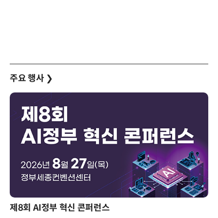
주요 행사
❯
제8회 AI정부 혁신 콘퍼런스