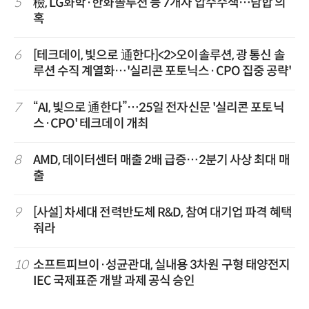
5
檢, LG화학·한화솔루션 등 7개사 압수수색…담합 의
혹
6
[테크데이, 빛으로 通한다]<2>오이솔루션, 광 통신 솔
루션 수직 계열화…'실리콘 포토닉스·CPO 집중 공략'
7
“AI, 빛으로 通한다”…25일 전자신문 '실리콘 포토닉
스·CPO' 테크데이 개최
8
AMD, 데이터센터 매출 2배 급증…2분기 사상 최대 매
출
9
[사설] 차세대 전력반도체 R&D, 참여 대기업 파격 혜택
줘라
10
소프트피브이·성균관대, 실내용 3차원 구형 태양전지
IEC 국제표준 개발 과제 공식 승인