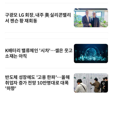
구광모 LG 회장, 내주 美 실리콘밸리
서 젠슨 황 재회동
K배터리 밸류체인 '시차'…셀은 웃고
소재는 아직
반도체 성장에도 '고용 한파'…올해
취업자 증가 전망 10만명대로 대폭
'하향'