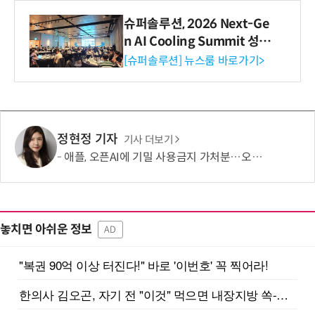
슈퍼솔루션, 2026 Next-Ge
n AI Cooling Summit 성황
리 성료
[슈퍼솔루션] 뉴스룸 바로가기>
정현정 기자
기사 더보기
애플, 오픈AI에 기밀 사용금지 가처분…오픈AI “근거 없는 감정 싸움”
놓치면 아쉬운 정보
AD