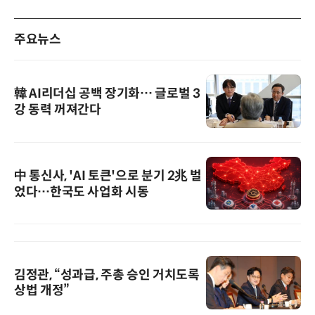
주요뉴스
韓 AI리더십 공백 장기화… 글로벌 3
강 동력 꺼져간다
中 통신사, 'AI 토큰'으로 분기 2兆 벌
었다…한국도 사업화 시동
김정관, “성과급, 주총 승인 거치도록
상법 개정”