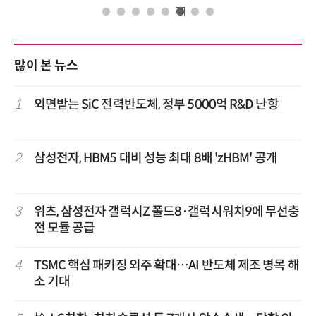
많이 본 뉴스
1
외면받는 SiC 전력반도체, 정부 5000억 R&D 난항
2
삼성전자, HBM5 대비 성능 최대 8배 'zHBM' 공개
3
위츠, 삼성전자 갤럭시Z 폴드8·갤럭시워치9에 무선충
전 모듈 공급
4
TSMC 핵심 패키징 외주 확대…AI 반도체 제조 병목 해
소 기대