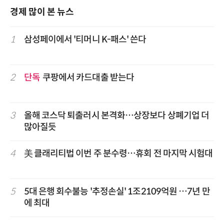
경제 많이 본 뉴스
1
삼성페이에서 '티머니 K-패스' 쓴다
2
단독
쿠팡에서 카드대출 받는다
3
올해 코스닥 퇴출러시 본격화…상장보다 상폐기업 더
많아질듯
4
美 클래리티법 이번 주 분수령…휴회 전 마지막 시험대
5
5대 은행 회수불능 '추정손실' 1조2109억원 …7년 만
에 최대