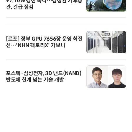
97.1GW 경신 촉각…김성환 기후장
관, 긴급 점검
[르포] 정부 GPU 7656장 운영 최전
선…'NHN 팩토리X' 가보니
포스텍·삼성전자, 3D 낸드(NAND)
반도체 한계 넘는 기술 개발