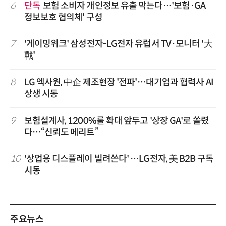
6
단독
보험 소비자 개인정보 유출 막는다…'보험·GA
정보보호 협의체' 구성
7
'게이밍위크' 삼성전자-LG전자 유럽서 TV·모니터 '大
戰'
8
LG 엑사원, 中企 제조현장 '전파'…대기업과 협력사 AI
상생 시동
9
보험설계사, 1200%룰 확대 앞두고 '상장 GA'로 쏠렸
다…“신뢰도 메리트”
10
'상업용 디스플레이 빌려쓴다' …LG전자, 美 B2B 구독
시동
주요뉴스