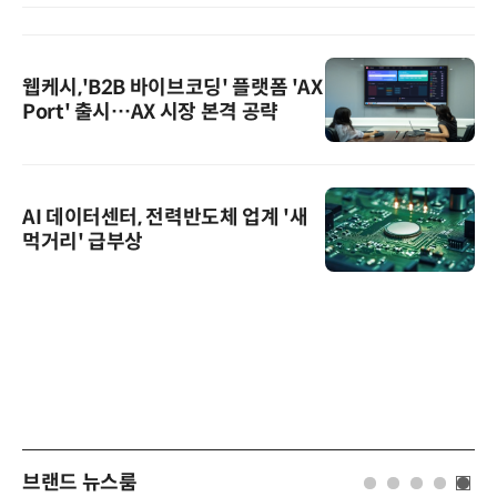
웹케시,'B2B 바이브코딩' 플랫폼 'AX
Port' 출시…AX 시장 본격 공략
AI 데이터센터, 전력반도체 업계 '새
먹거리' 급부상
브랜드 뉴스룸