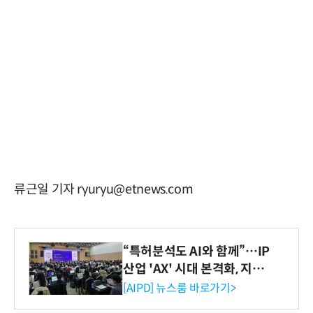
류근일 기자 ryuryu@etnews.com
“특허분석도 AI와 함께”…IP
산업 'AX' 시대 본격화, 지식
재산처 1호 AI IP데이터분석
[AIPD] 뉴스룸 바로가기>
사 탄생