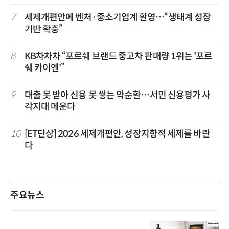
7
세제개편안에 벤처·중소기업계 환영…“생태계 성장
기반 확충”
8
KB차차차 “포르쉐 브랜드 중고차 판매량 1위는 '포르
쉐 카이엔'”
9
대출 못 받아 신용 못 쌓는 악순환…서민 신용평가 사
각지대 메운다
10
[ET단상] 2026 세제개편안, 성장지향적 세제를 바란
다
주요뉴스