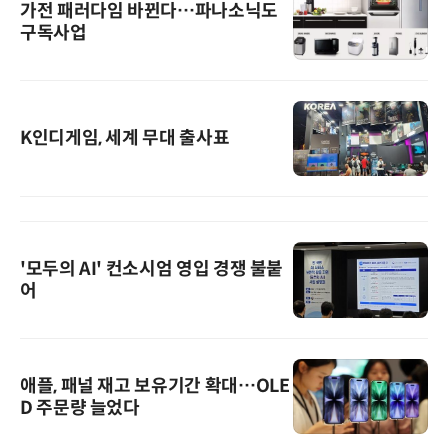
가전 패러다임 바뀐다…파나소닉도
구독사업
K인디게임, 세계 무대 출사표
'모두의 AI' 컨소시엄 영입 경쟁 불붙
어
애플, 패널 재고 보유기간 확대…OLE
D 주문량 늘었다