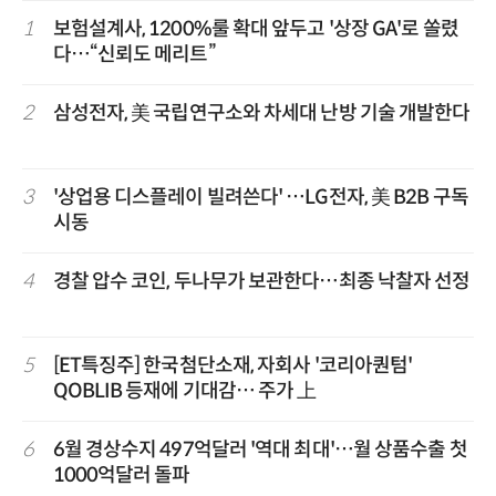
1
보험설계사, 1200%룰 확대 앞두고 '상장 GA'로 쏠렸
다…“신뢰도 메리트”
2
삼성전자, 美 국립연구소와 차세대 난방 기술 개발한다
3
'상업용 디스플레이 빌려쓴다' …LG전자, 美 B2B 구독
시동
4
경찰 압수 코인, 두나무가 보관한다…최종 낙찰자 선정
5
[ET특징주] 한국첨단소재, 자회사 '코리아퀀텀'
QOBLIB 등재에 기대감… 주가 上
6
6월 경상수지 497억달러 '역대 최대'…월 상품수출 첫
1000억달러 돌파