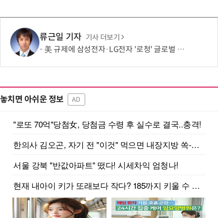
류근일 기자
기사 더보기
美 규제에 삼성전자·LG전자 '로청' 글로벌 출시 늦춘다…“공급망 재편부터”
놓치면 아쉬운 정보
AD