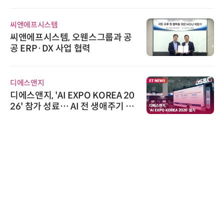
한국태양유전
공
태양유전, '안전·환경 보고서 202
6' 발간…2030년 SBT 수준 온실
가스 감축 추진
로옴세미컨덕터코리아
20
로옴, 발진 출력 4배 높인 2세대 테
 아
라헤르츠파 발진 디바이스 개발
위고페어
위고페어, 서울AI허브 '2026 AI 전
환(AX) 지원사업' 컨소시엄 선정