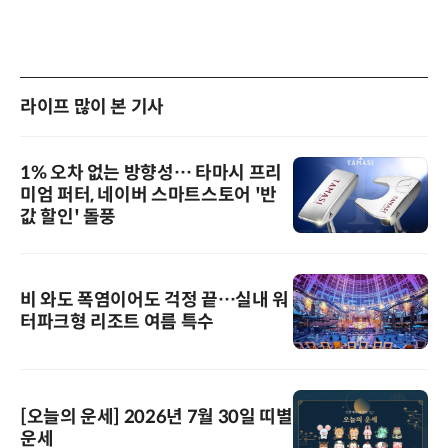
라이프 많이 본 기사
1% 오차 없는 방향성… 타마시 프리
미엄 퍼터, 네이버 스마트스토어 '반
값 할인' 돌풍
비 와도 폭염이어도 걱정 끝…실내 워
터파크형 리조트 여름 특수
[오늘의 운세] 2026년 7월 30일 띠별
운세