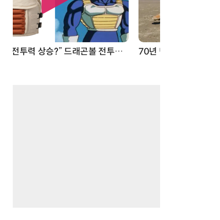
70년 만에 돌아온 시베리아호랑이…카자흐스탄 야생에 풀렸다