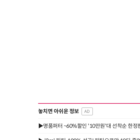
놓치면 아쉬운 정보
AD
▶명품퍼터 ~60%할인 '10만원'대 선착순 한정