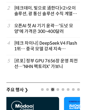
2
[테크데이, 빛으로 通한다]<2>오이
7
국산 CS
솔루션, 광 통신 솔루션 수직 계열
다…5개사
화…'실리콘 포토닉스·CPO 집중 공
략'
3
오픈AI 첫 AI 기기 윤곽…'도넛 모
8
코히어, 
양'에 가격은 300~400달러
원…“韓이
4
[테크 차이나] DeepSeek V4 Flash
9
앤트로픽·
1위… 중국 모델 강세 지속
가 통제 
(OpenRouter 주간 AI 모델 사용량
순위)
5
[르포] 정부 GPU 7656장 운영 최전
10
애플, 오
선…'NHN 팩토리X' 가보니
분…오픈A
주요 행사
❯