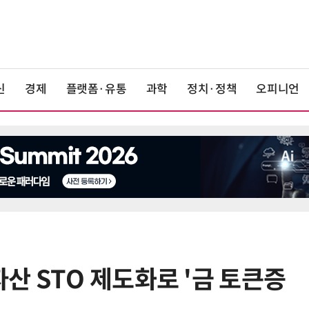
신
경제
플랫폼·유통
과학
정치·정책
오피니언
산 STO 제도화로 '금 토큰증
6
구광모 LG 회장, 내주 美 실리콘밸리
서 젠슨 황 재회동