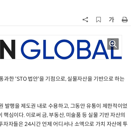
7
국산 CSP사 '마켓플레이스' 커졌
다…5개사 등록 솔루션 1439개
8
코히어, 통제 가능한 소버린 AI 지
원…“韓이 아태 승부처”
9
앤트로픽·오픈AI 이어 메타도…AI
가 통제 벗어나 외부 해킹
10
애플, 오픈AI에 기밀 사용금지 가처
과한 'STO 법안'을 기점으로, 실물자산을 기반으로 하는
분…오픈AI “근거 없는 감정 싸움”
권 발행을 제도권 내로 수용하고, 그동안 유통이 제한적이었
핵심이다. 이로써 금, 부동산, 미술품 등 실물 기반 자산의
투자자들은 24시간 언제 어디서나 소액으로 가치 자산에 투