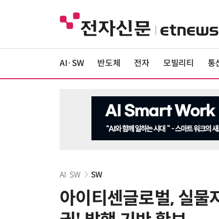
AI·SW
반도체
전자
모빌리티
통
AI·SW
SW
아이티센글로벌, 실물자