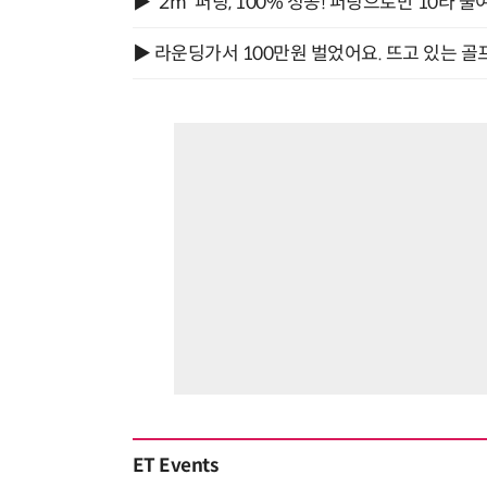
▶ '2m' 퍼팅, 100% 성공! 퍼팅으로만 10타 줄
▶ 라운딩가서 100만원 벌었어요. 뜨고 있는 골
“계속 쫓아왔다”…도망치던 우크라 민간인 공격한 러 자폭 드론
ET Events