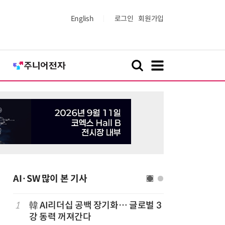
English
로그인
회원가입
AI·SW 많이 본 기사
1
韓 AI리더십 공백 장기화… 글로벌 3
6
구광모 L
강 동력 꺼져간다
서 젠슨 