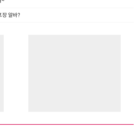
여~
프장 알바?
진정한 우정?…친구 구하려다 둘 다 의자 틈에 목이 낀 순간
“입으면 전투력 상승?” 드래곤볼 전투복 닮은 중량조끼