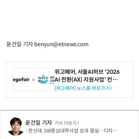
윤건일 기자 benyun@etnews.com
위고페어, 서울AI허브 '2026
AI 전환(AX) 지원사업' 컨소
시엄 선정
[위고페어] 뉴스룸 바로가기>
윤건일 기자
기사 더보기
한신대, SW중심대학사업 성과 결실…디지털 콘텐츠 인재 양성 '두각'