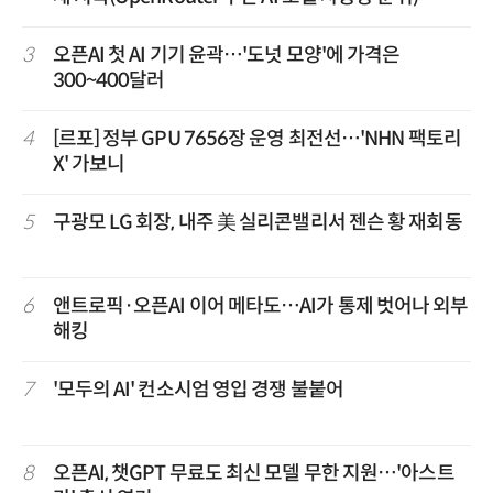
3
오픈AI 첫 AI 기기 윤곽…'도넛 모양'에 가격은
300~400달러
4
[르포] 정부 GPU 7656장 운영 최전선…'NHN 팩토리
X' 가보니
5
구광모 LG 회장, 내주 美 실리콘밸리서 젠슨 황 재회동
6
앤트로픽·오픈AI 이어 메타도…AI가 통제 벗어나 외부
해킹
7
'모두의 AI' 컨소시엄 영입 경쟁 불붙어
8
오픈AI, 챗GPT 무료도 최신 모델 무한 지원…'아스트