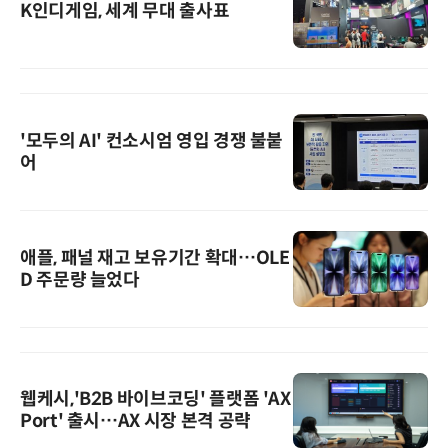
K인디게임, 세계 무대 출사표
'모두의 AI' 컨소시엄 영입 경쟁 불붙
어
애플, 패널 재고 보유기간 확대…OLE
D 주문량 늘었다
웹케시,'B2B 바이브코딩' 플랫폼 'AX
Port' 출시…AX 시장 본격 공략