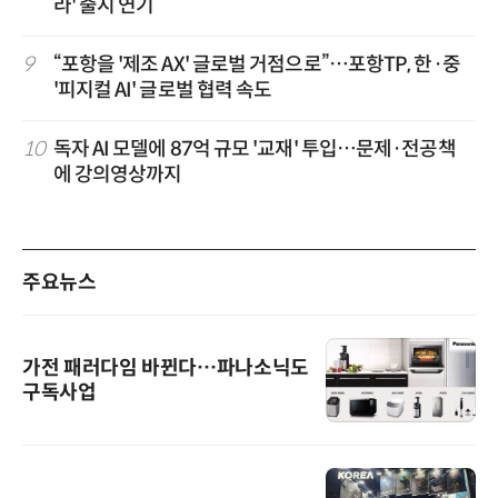
라' 출시 연기
9
“포항을 '제조 AX' 글로벌 거점으로”…포항TP, 한·중
'피지컬 AI' 글로벌 협력 속도
10
독자 AI 모델에 87억 규모 '교재' 투입…문제·전공책
에 강의영상까지
주요뉴스
가전 패러다임 바뀐다…파나소닉도
구독사업