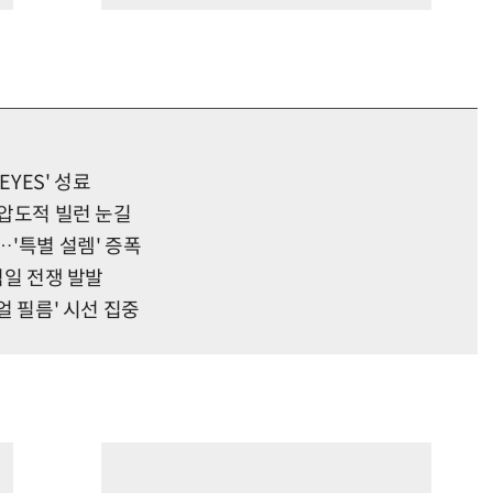
EYES' 성료
 압도적 빌런 눈길
…'특별 설렘' 증폭
기념일 전쟁 발발
얼 필름' 시선 집중