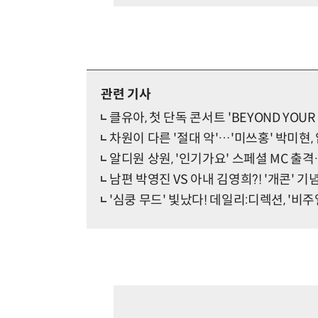
관련 기사
클유아, 첫 단독 콘서트 'BEYOND YOUR 
차원이 다른 '절대 악'…'미쓰홍' 박미현,
알디원 상원, '인기가요' 스페셜 MC 출격
남편 박영진 VS 아내 김영희?! '개콘' 
'심쿵 무드' 빛났다! 데일리:디렉션, '비주