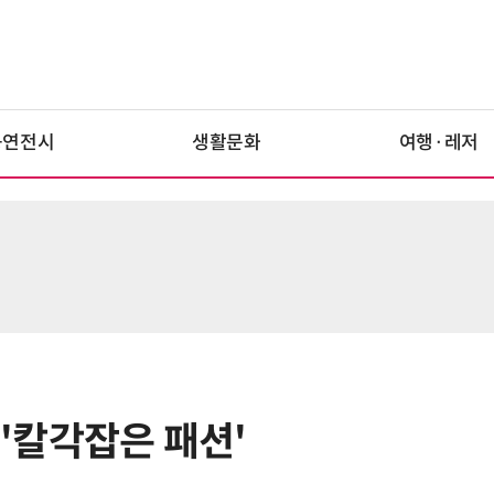
공연전시
생활문화
여행·레저
 '칼각잡은 패션'