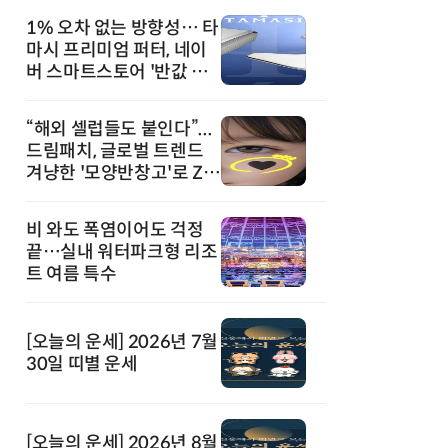
1% 오차 없는 방향성… 타
마시 프리미엄 퍼터, 네이
버 스마트스토어 '반값 할
인' 돌풍
“해외 셀럽들도 붙인다”...
드림패치, 글로벌 트렌드
겨냥한 '모양반창고'로 Z세
대 공략
비 와도 폭염이어도 걱정
끝…실내 워터파크형 리조
트 여름 특수
[오늘의 운세] 2026년 7월
30일 띠별 운세
[오늘의 운세] 2026년 8월