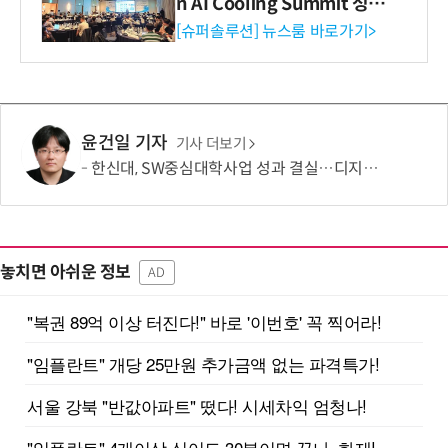
n AI Cooling Summit 성황
리 성료
[슈퍼솔루션] 뉴스룸 바로가기>
윤건일 기자
기사 더보기
한신대, SW중심대학사업 성과 결실…디지털 콘텐츠 인재 양성 '두각'
놓치면 아쉬운 정보
AD