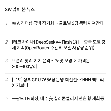
SW 많이 본 뉴스
1
韓 AI리더십 공백 장기화… 글로벌 3강 동력 꺼져간다
2
[테크 차이나] DeepSeek V4 Flash 1위… 중국 모델 강
세 지속(OpenRouter 주간 AI 모델 사용량 순위)
3
오픈AI 첫 AI 기기 윤곽…'도넛 모양'에 가격은
300~400달러
4
[르포] 정부 GPU 7656장 운영 최전선…'NHN 팩토리
X' 가보니
5
구광모 LG 회장, 내주 美 실리콘밸리서 젠슨 황 재회동