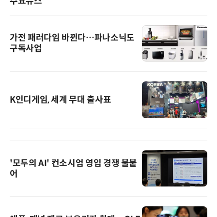
주요뉴스
가전 패러다임 바뀐다…파나소닉도
구독사업
K인디게임, 세계 무대 출사표
'모두의 AI' 컨소시엄 영입 경쟁 불붙
어