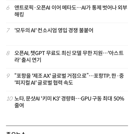
6
앤트로픽·오픈AI 이어 메타도…AI가 통제 벗어나 외부
해킹
7
'모두의 AI' 컨소시엄 영입 경쟁 불붙어
8
오픈AI, 챗GPT 무료도 최신 모델 무한 지원…'아스트
라' 출시 연기
9
“포항을 '제조 AX' 글로벌 거점으로”…포항TP, 한·중
'피지컬 AI' 글로벌 협력 속도
10
노타, 문샷AI '키미 K3' 경량화…GPU 구동 최대 50%
줄여