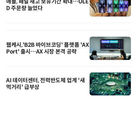
애플, 패널 재고 보유기간 확대…OLE
D 주문량 늘었다
웹케시,'B2B 바이브코딩' 플랫폼 'AX
Port' 출시…AX 시장 본격 공략
AI 데이터센터, 전력반도체 업계 '새
먹거리' 급부상