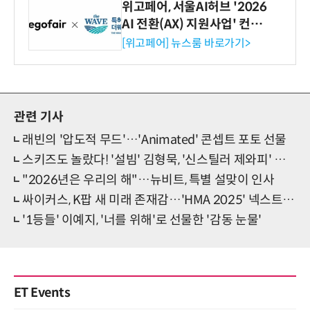
위고페어, 서울AI허브 '2026
AI 전환(AX) 지원사업' 컨소
시엄 선정
[위고페어] 뉴스룸 바로가기>
관련 기사
래빈의 '압도적 무드'…'Animated' 콘셉트 포토 선물
스키즈도 놀랐다! '설빔' 김형묵, '신스틸러 제와피' 변신
"2026년은 우리의 해"…뉴비트, 특별 설맞이 인사
싸이커스, K팝 새 미래 존재감…'HMA 2025' 넥스트 웨이브
'1등들' 이예지, '너를 위해'로 선물한 '감동 눈물'
ET Events