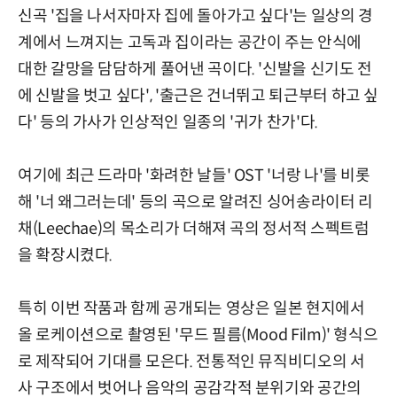
신곡 '집을 나서자마자 집에 돌아가고 싶다'는 일상의 경
계에서 느껴지는 고독과 집이라는 공간이 주는 안식에
대한 갈망을 담담하게 풀어낸 곡이다. '신발을 신기도 전
에 신발을 벗고 싶다', '출근은 건너뛰고 퇴근부터 하고 싶
다' 등의 가사가 인상적인 일종의 '귀가 찬가'다.
여기에 최근 드라마 '화려한 날들' OST '너랑 나'를 비롯
해 '너 왜그러는데' 등의 곡으로 알려진 싱어송라이터 리
채(Leechae)의 목소리가 더해져 곡의 정서적 스펙트럼
을 확장시켰다.
특히 이번 작품과 함께 공개되는 영상은 일본 현지에서
올 로케이션으로 촬영된 '무드 필름(Mood Film)' 형식으
로 제작되어 기대를 모은다. 전통적인 뮤직비디오의 서
사 구조에서 벗어나 음악의 공감각적 분위기와 공간의