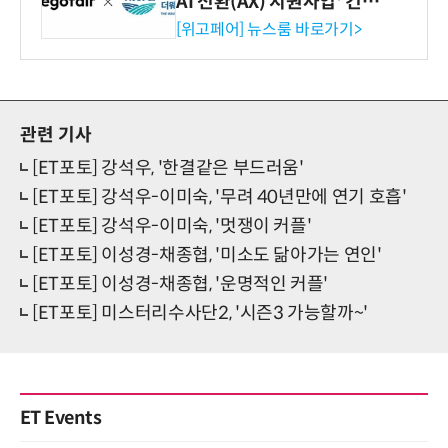
AI 전환(AX) 지원사업' 컨소
시엄 선정
[위고페어] 뉴스룸 바로가기>
관련 기사
[ET포토] 강석우, '한결같은 부드러움'
[ET포토] 강석우-이미숙, '무려 40년만에 연기 호흡'
[ET포토] 강석우-이미숙, '멋쟁이 커플'
[ET포토] 이성경-채종협, '미소도 닮아가는 연인'
[ET포토] 이성경-채종협, '운명적인 커플'
[ET포토] 미스터리수사단2, '시즌3 가능할까~'
ET Events