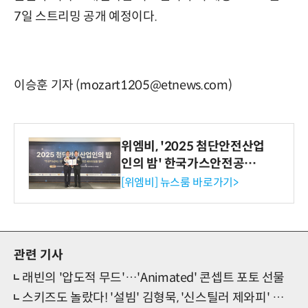
7일 스트리밍 공개 예정이다.
이승훈 기자 (mozart1205@etnews.com)
위엠비, '2025 첨단안전산업
인의 밤' 한국가스안전공사
사장상 수상
[위엠비] 뉴스룸 바로가기>
관련 기사
래빈의 '압도적 무드'…'Animated' 콘셉트 포토 선물
스키즈도 놀랐다! '설빔' 김형묵, '신스틸러 제와피' 변신