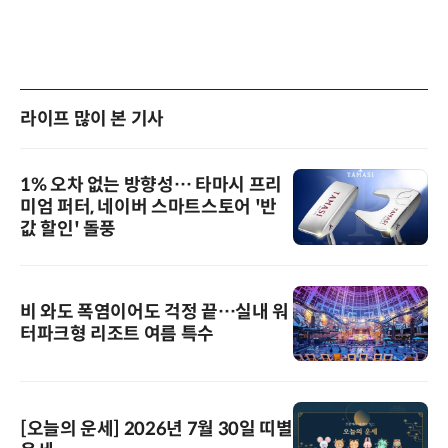
라이프 많이 본 기사
1% 오차 없는 방향성… 타마시 프리
미엄 퍼터, 네이버 스마트스토어 '반
값 할인' 돌풍
비 와도 폭염이어도 걱정 끝…실내 워
터파크형 리조트 여름 특수
[오늘의 운세] 2026년 7월 30일 띠별