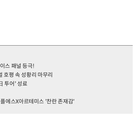
에이스 패널 등극!
로벌 호평 속 성황리 마무리
 투어' 성료
트리플에스X아르테미스 '찬란 존재감'