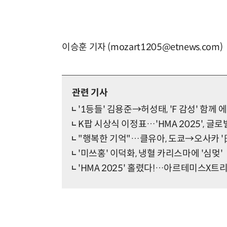
이승훈 기자 (mozart1205@etnews.com)
관련 기사
'1등들' 김용준→허성태, 'F 감성' 함께 
K팝 시상식 이정표…'HMA 2025', 글
"행복한 기억"…클유아, 도쿄→오사카 '日
'미쓰홍' 이덕화, 냉혈 카리스마에 '심멎'
'HMA 2025' 홀렸다!…아르테미스X