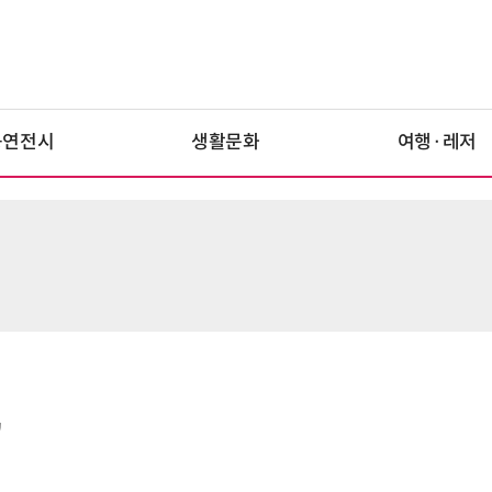
공연전시
생활문화
여행·레저
'