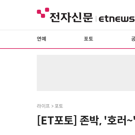
연예
포토
라이프 > 포토
[ET포토] 존박, '호러~