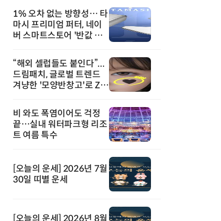
1% 오차 없는 방향성… 타
마시 프리미엄 퍼터, 네이
버 스마트스토어 '반값 할
인' 돌풍
“해외 셀럽들도 붙인다”...
드림패치, 글로벌 트렌드
겨냥한 '모양반창고'로 Z세
대 공략
비 와도 폭염이어도 걱정
끝…실내 워터파크형 리조
트 여름 특수
[오늘의 운세] 2026년 7월
30일 띠별 운세
[오늘의 운세] 2026년 8월