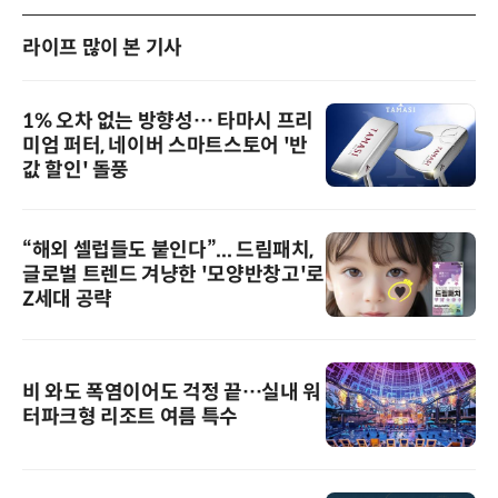
라이프 많이 본 기사
1% 오차 없는 방향성… 타마시 프리
미엄 퍼터, 네이버 스마트스토어 '반
값 할인' 돌풍
“해외 셀럽들도 붙인다”... 드림패치,
글로벌 트렌드 겨냥한 '모양반창고'로
Z세대 공략
비 와도 폭염이어도 걱정 끝…실내 워
터파크형 리조트 여름 특수