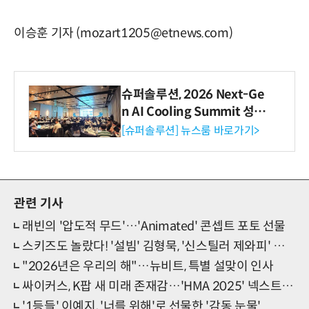
이승훈 기자 (mozart1205@etnews.com)
슈퍼솔루션, 2026 Next-Ge
n AI Cooling Summit 성황
리 성료
[슈퍼솔루션] 뉴스룸 바로가기>
관련 기사
래빈의 '압도적 무드'…'Animated' 콘셉트 포토 선물
스키즈도 놀랐다! '설빔' 김형묵, '신스틸러 제와피' 변신
"2026년은 우리의 해"…뉴비트, 특별 설맞이 인사
싸이커스, K팝 새 미래 존재감…'HMA 2025' 넥스트 웨이브
'1등들' 이예지, '너를 위해'로 선물한 '감동 눈물'