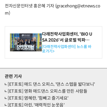
전자신문인터넷 홍은혜 기자 (gracehong@etnews.co
m)
다래전략사업화센터, 'BIO U
SA 2026'서 글로벌 빅파마
와의 비즈니스 미팅 지원…K
[다래전략사업화센터] 뉴스룸 바
로가기>
-바이오 해외 진출 교두보 확
보
관련 기사
[ET포토] 매드 댄스 오피스, '댄스 스텝을 밟다보니'
[ET포토] 영화 매드댄스 오피스를 만든 사람들
[ET포토] 염혜란, '힘빼고 즐기세요'
[ET포토] 아린, '매력적인 눈웃음'