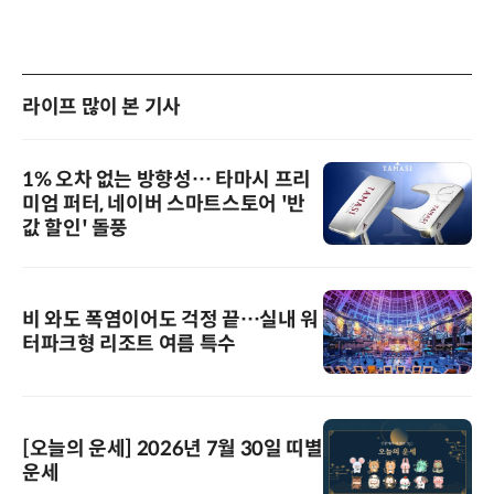
라이프 많이 본 기사
1% 오차 없는 방향성… 타마시 프리
미엄 퍼터, 네이버 스마트스토어 '반
값 할인' 돌풍
비 와도 폭염이어도 걱정 끝…실내 워
터파크형 리조트 여름 특수
[오늘의 운세] 2026년 7월 30일 띠별
운세