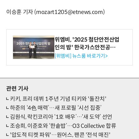
이승훈 기자 (mozart1205@etnews.com)
위엠비, '2025 첨단안전산업
인의 밤' 한국가스안전공사
사장상 수상
[위엠비] 뉴스룸 바로가기>
관련 기사
키키, 프리 데뷔 1주년 기념 티키와 '돌잔치'
하준의 ‘4色 매력’…새 프로필 ‘시선 집중’
김원식, 락킨코리아 ‘1호 배우’…‘새 도약’ 선언
조승희, 이준호와 ‘한솥밥’…O3 Collective 합류
'압도적 티켓 파워'…원어스, 팬콘 '전석 매진'