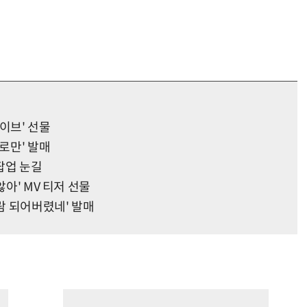
라이브' 선물
로만' 발매
 팝업 눈길
않아' MV 티저 선물
람 되어버렸네' 발매