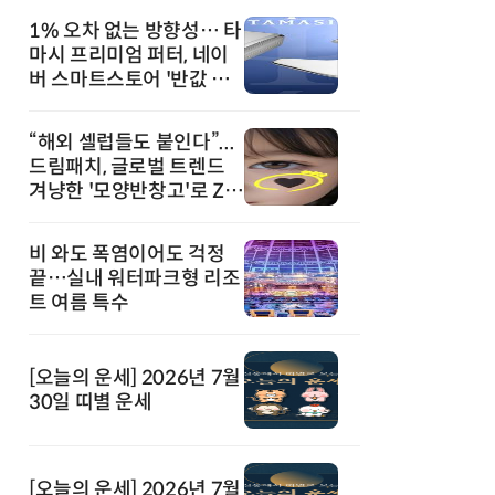
1% 오차 없는 방향성… 타
마시 프리미엄 퍼터, 네이
버 스마트스토어 '반값 할
인' 돌풍
“해외 셀럽들도 붙인다”...
드림패치, 글로벌 트렌드
겨냥한 '모양반창고'로 Z세
대 공략
비 와도 폭염이어도 걱정
끝…실내 워터파크형 리조
트 여름 특수
[오늘의 운세] 2026년 7월
30일 띠별 운세
[오늘의 운세] 2026년 7월