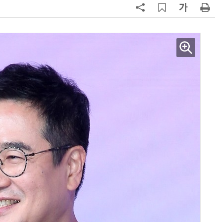
현업에서 바로 쓰는 "하네스 엔지니어링" 실습 교육
모든 업무 담당자(비개발자)를 위한 온톨로지 기반 AI 지식체계 설계 1-day 워크숍