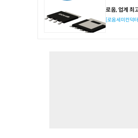
로옴, 업계 최
[로옴세미컨덕터