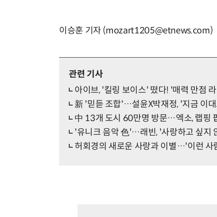
이승훈 기자 (mozart1205@etnews.com)
관련 기사
아이브, '킬링 보이스' 떴다! '매력 만점 
新 '믿듣 조합'…설윤X박재정, '지금 이대
中 13개 도시 60만명 방문…엑소, 랩핑
'유니크 음악 色'…래빈, '사랑하고 싶지 
허회경의 새로운 사랑과 이별…'이런 사