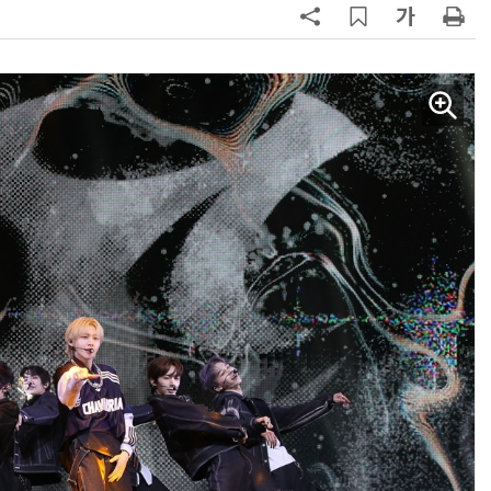
AI Native Enterprise를 지원하는 AI Ready Data 플랫폼 활용 전략
AI 시대의 옵저버빌리티: GPU·LLM 모니터링부터 AI 기반 장애 대응까지