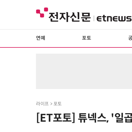
연예
포토
라이프 > 포토
[ET포토] 튜넥스, '일