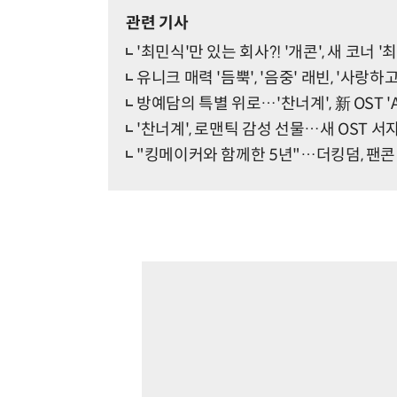
관련 기사
'최민식'만 있는 회사?! '개콘', 새 코너 
유니크 매력 '듬뿍', '음중' 래빈, '사랑하
방예담의 특별 위로…'찬너계', 新 OST 'Ab
'찬너계', 로맨틱 감성 선물…새 OST 서자영 '
"킹메이커와 함께한 5년"…더킹덤, 팬콘 'T