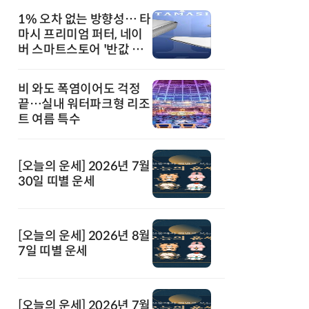
1% 오차 없는 방향성… 타
마시 프리미엄 퍼터, 네이
버 스마트스토어 '반값 할
인' 돌풍
비 와도 폭염이어도 걱정
끝…실내 워터파크형 리조
트 여름 특수
[오늘의 운세] 2026년 7월
30일 띠별 운세
[오늘의 운세] 2026년 8월
7일 띠별 운세
[오늘의 운세] 2026년 7월