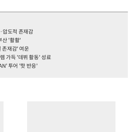
'…압도적 존재감
부산 '활활'
렬 존재감' 여운
렘 가득 '데뷔 활동' 성료
AN' 투어 '핫 반응'