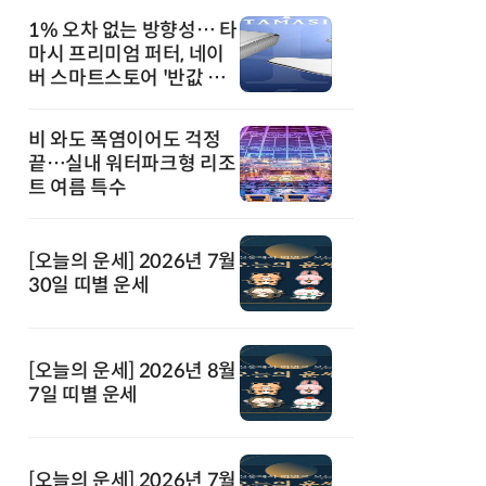
1% 오차 없는 방향성… 타
마시 프리미엄 퍼터, 네이
버 스마트스토어 '반값 할
인' 돌풍
비 와도 폭염이어도 걱정
끝…실내 워터파크형 리조
트 여름 특수
[오늘의 운세] 2026년 7월
30일 띠별 운세
[오늘의 운세] 2026년 8월
7일 띠별 운세
[오늘의 운세] 2026년 7월