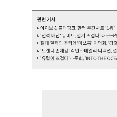
관련 기사
아이브 & 블랙핑크, 한터 주간차트 '1위
'전석 매진' 뉴비트, 열기 뜨겁다! 대구→
절대 권력의 추락?! '미쓰홍' 이덕화, '강
'트렌디 존재감' 각인…데일리:디렉션, 설
'유럽이 뜨겁다'…준희, 'INTO THE OCE