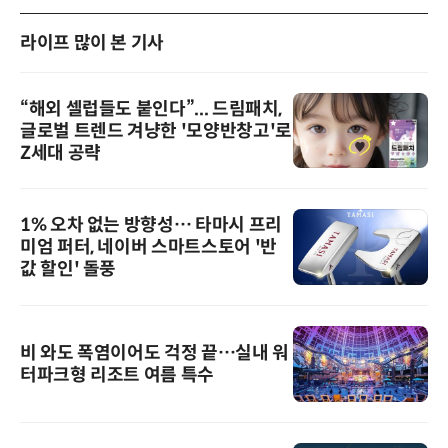
라이프 많이 본 기사
“해외 셀럽들도 붙인다”... 드림패치,
글로벌 트렌드 겨냥한 '모양반창고'로
Z세대 공략
1% 오차 없는 방향성… 타마시 프리
미엄 퍼터, 네이버 스마트스토어 '반
값 할인' 돌풍
비 와도 폭염이어도 걱정 끝…실내 워
터파크형 리조트 여름 특수