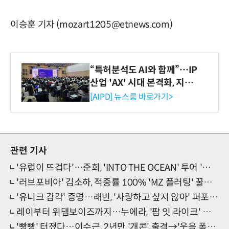
이승훈 기자 (mozart1205@etnews.com)
“특허분석도 AI와 함께”…IP
산업 'AX' 시대 본격화, 지식
재산처 1호 AI IP데이터분석
[AIPD] 뉴스룸 바로가기>
사 탄생
관련 기사
'유럽이 뜨겁다'…준희, 'INTO THE OCEAN' 투어 '핫 반응'
'러브포비아' 김소하, 적중률 100% 'MZ 플러팅' 꿀팁은?
'유니크 감각' 증명…래빈, '사랑하고 싶지 않아' 퍼포먼스 눈길
레이부터 위댐보이즈까지…누에라, '팝 잇 라이크' 기대 MAX
'빵빵' 터졌다…이수근, 2년만 '개콘' 출격→'웃음 폭탄' 선물