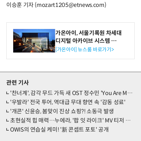
이승훈 기자 (mozart1205@etnews.com)
가온아이, 서울기록원 차세대
디지털 아카이브 시스템 구축
수행
[가온아이] 뉴스룸 바로가기>
관련 기사
'찬너계', 감각 무드 가득 새 OST 정수민 'You Are My Color'
'우발라' 전국 투어, 역대급 무대 향연 속 '감동 성료'
'개콘' 신윤승, 봄맞이 진상 쇼핑?! 소동극 발생
초현실적 힙 매력…누에라, '팝 잇 라이크' MV 티저 선물
OWIS의 연습실 케미! '新 콘셉트 포토' 공개