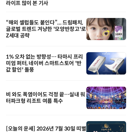
라이프 많이 본 기사
“해외 셀럽들도 붙인다”... 드림패치,
글로벌 트렌드 겨냥한 '모양반창고'로
Z세대 공략
1% 오차 없는 방향성… 타마시 프리
미엄 퍼터, 네이버 스마트스토어 '반
값 할인' 돌풍
비 와도 폭염이어도 걱정 끝…실내 워
터파크형 리조트 여름 특수
[오늘의 운세] 2026년 7월 30일 띠별