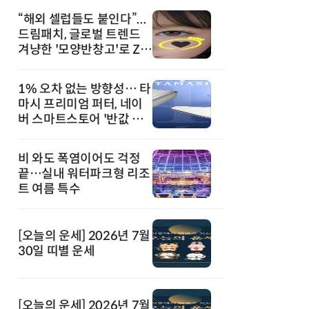
“해외 셀럽들도 붙인다”...
드림패치, 글로벌 트렌드
겨냥한 '모양반창고'로 Z세
대 공략
1% 오차 없는 방향성… 타
마시 프리미엄 퍼터, 네이
버 스마트스토어 '반값 할
인' 돌풍
비 와도 폭염이어도 걱정
끝…실내 워터파크형 리조
트 여름 특수
[오늘의 운세] 2026년 7월
30일 띠별 운세
[오늘의 운세] 2026년 7월