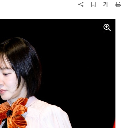
양자컴퓨팅 비즈니스·기술 입문 1-Day 워크샵 - 큐비트·양자 알고리듬·Qiskit 실습으로 이해하는 차세대
업무 자동화 위한 AI ‘세컨드 브레인’ 만들기 1-day 워크숍 - LLM Wiki 