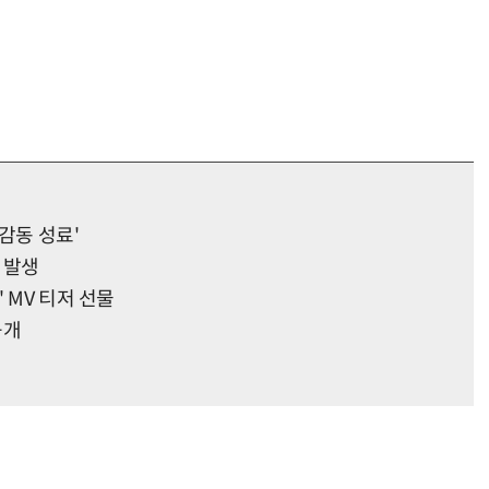
'감동 성료'
극 발생
 MV 티저 선물
공개