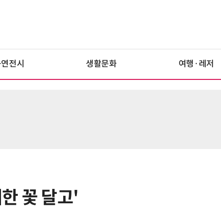
공연전시
생활문화
여행·레저
대한 꽃 달고'