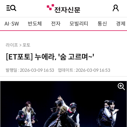
AI·SW
반도체
전자
모빌리티
통신
경제
라이프 > 포토
[ET포토] 누에라, '숨 고르며~'
발행일 : 2026-03-09 16:53
업데이트 : 2026-03-09 16:53