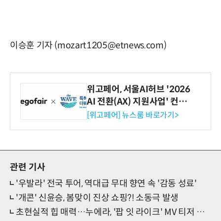
이승훈 기자 (mozart1205@etnews.com)
위고페어, 서울AI허브 '2026
AI 전환(AX) 지원사업' 컨소
시엄 선정
[위고페어] 뉴스룸 바로가기>
관련 기사
'우발라' 전국 투어, 역대급 무대 향연 속 '감동 성료'
'개콘' 신윤승, 봄맞이 진상 쇼핑?! 소동극 발생
초현실적 힙 매력…누에라, '팝 잇 라이크' MV 티저 선물