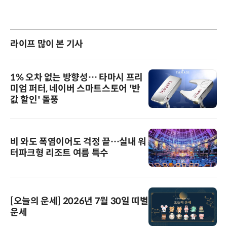
라이프 많이 본 기사
1% 오차 없는 방향성… 타마시 프리
미엄 퍼터, 네이버 스마트스토어 '반
값 할인' 돌풍
비 와도 폭염이어도 걱정 끝…실내 워
터파크형 리조트 여름 특수
[오늘의 운세] 2026년 7월 30일 띠별
운세