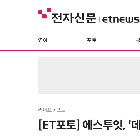
연예
포토
라이프 > 포토
[ET포토] 에스투잇, '데