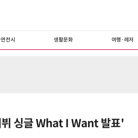
공연전시
생활문화
여행·레저
뷔 싱글 What I Want 발표'