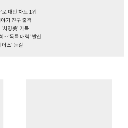
ar'로 대만 차트 1위
 이야기 친구 출격
 '치명美' 가득
격…'독특 매력' 발산
케이스' 눈길