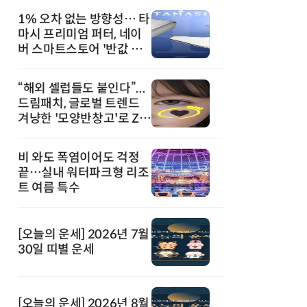
1% 오차 없는 방향성… 타
마시 프리미엄 퍼터, 네이
버 스마트스토어 '반값 할
인' 돌풍
“해외 셀럽들도 붙인다”...
드림패치, 글로벌 트렌드
겨냥한 '모양반창고'로 Z세
대 공략
비 와도 폭염이어도 걱정
끝…실내 워터파크형 리조
트 여름 특수
[오늘의 운세] 2026년 7월
30일 띠별 운세
[오늘의 운세] 2026년 8월