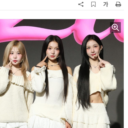
AI Native Enterprise를 지원하는 AI Ready Data 플랫폼 활용 전략
AI 시대의 옵저버빌리티: GPU·LLM 모니터링부터 AI 기반 장애 대응까지