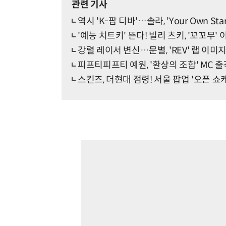
관련 기사
역시 'K-팝 디바'…솔라, 'Your Own St
'예능 치트키' 뜬다! 빌리 츠키, '꼬꼬무'
강렬 레이서 변신…문별, 'REV' 랩 이미지
피프티피프티 예원, '환상의 조합' MC 출
스킨즈, 더현대 점령! 서울 팝업 '오픈 쇼