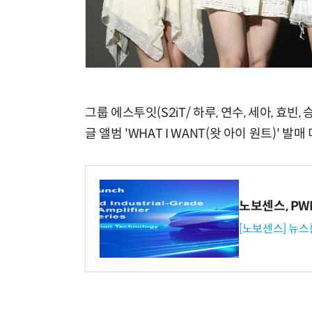
그룹 에스투잇(S2iT/ 하루, 연수, 세아, 효
글 앨범 'WHAT I WANT(왓 아이 원트)'
노보센스, P
[노보센스] 뉴스