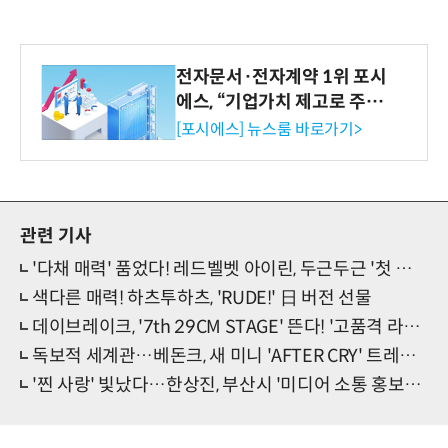
전자문서·전자계약 1위 포시
에스, “기업가치 제고로 주주
환원 강화” 계획 공시
[포시에스] 뉴스룸 바로가기>
관련 기사
'다채 매력' 품었다! 레드벨벳 아이린, 두근두근 '첫 정규' 임박
색다른 매력! 하츠투하츠, 'RUDE!' 日 버전 선물
데이브레이크, '7th 29CM STAGE' 뜬다! '고품격 라이브' 기대
독보적 세계관…베돈크, 새 미니 'AFTER CRY' 트레일러
'찐 사랑' 빛났다…한상진, 부산시 '미디어 소통 홍보대사'