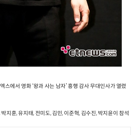
엑스에서 영화 ‘왕과 사는 남자’ 흥행 감사 무대인사가 열렸
박지훈, 유지태, 전미도, 김민, 이준혁, 김수진, 박지윤이 참석