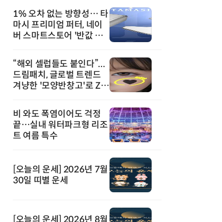
1% 오차 없는 방향성… 타
마시 프리미엄 퍼터, 네이
버 스마트스토어 '반값 할
인' 돌풍
“해외 셀럽들도 붙인다”...
드림패치, 글로벌 트렌드
겨냥한 '모양반창고'로 Z세
대 공략
비 와도 폭염이어도 걱정
끝…실내 워터파크형 리조
트 여름 특수
[오늘의 운세] 2026년 7월
30일 띠별 운세
[오늘의 운세] 2026년 8월