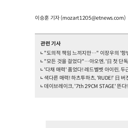
이승훈 기자 (mozart1205@etnews.com)
관련 기사
"도의적 책임 느끼지만…" 이장우의 '항변
"모든 것을 걸었다"…아오엔, '日 첫 단독
'다채 매력' 품었다! 레드벨벳 아이린, 두
색다른 매력! 하츠투하츠, 'RUDE!' 日 버
데이브레이크, '7th 29CM STAGE' 뜬다