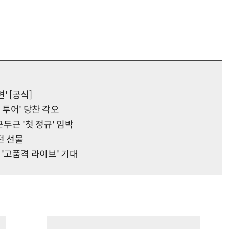
' [공식]
 투어' 당찬 각오
근두근 '첫 정규' 임박
전 선물
! '고품격 라이브' 기대