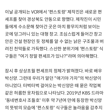
이날 공개되는 VCR에서 '편스토랑' 제작진은 새로운 편
셰프를 찾아 경상북도 안동으로 향했다. 제작진이 시민
들에게 수소문해 찾아간 곳은 마치 황무지처럼 보이는
곳에 덩그러니 있는 대형 창고. 조심스럽게 들어간 창고
안은 건설 현장인 듯 정체를 알 수 없는 낡은 구조물과 버
려진 천막들로 가득했다. 스산한 분위기에 '편스토랑' 식
구들은 "여기 정말 편셰프가 있나?"라며 의아해했다.
잠시 후 상상초월 편셰프의 정체가 밝혀졌다. 바로 배우
박신양. 그런데 우리가 알던 "애기야 가자"의 박신양이
아니었다. 터벅터벅 걸어오는 박신양은 때 묻은 작업복
같은 허름한 옷차림으로 나타났다. 2019년 KBS 드라마
'동네변호사 조들호' 이후 약 7년여 만에 등장한 박신양
의 뜻밖의 모습에 '편스토랑' 식구들은 놀라움을 감추지