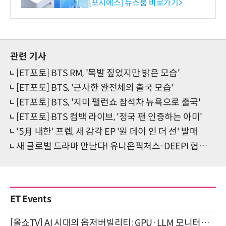
환원 강화” 계획 공시
[포시에스] 뉴스룸 바로가기>
관련 기사
[ET포토] BTS RM, '목발 짚었지만 밝은 모습'
[ET포토] BTS, '근사한 완전체의 출국 모습'
[ET포토] BTS, '지미 팰런쇼 참석차 뉴욕으로 출국'
[ET포토] BTS 컴백 라이브, '정국 팬 인증하는 아미'
'5月 내한' 프렙, 새 감각 EP '원 데이 인 더 선' 발매
새 글로벌 드라마 만난다! 유니온픽처스-DEEPI 협업 프로젝트
ET Events
[올쇼TV] AI 시대의 옵저버빌리티: GPU·LLM 모니터링부터 AI 기반 장애 대응까지 (8/11 생방송)