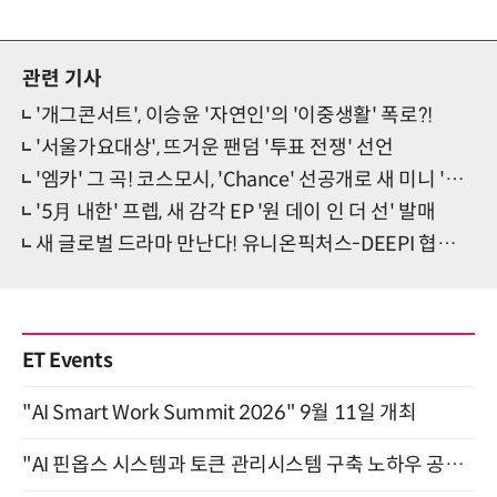
관련 기사
'개그콘서트', 이승윤 '자연인'의 '이중생활' 폭로?!
'서울가요대상', 뜨거운 팬덤 '투표 전쟁' 선언
'엠카' 그 곡! 코스모시, 'Chance' 선공개로 새 미니 '예열'
'5月 내한' 프렙, 새 감각 EP '원 데이 인 더 선' 발매
새 글로벌 드라마 만난다! 유니온픽처스-DEEPI 협업 프로젝트
ET Events
"AI Smart Work Summit 2026" 9월 11일 개최
"AI 핀옵스 시스템과 토큰 관리시스템 구축 노하우 공개" 잠실 한국광고문화회관 2층 대회의실 (8/21)