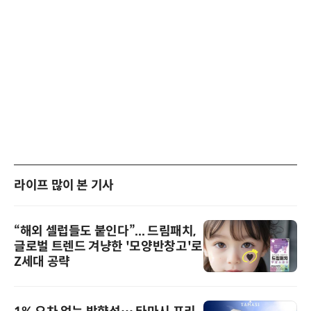
라이프 많이 본 기사
“해외 셀럽들도 붙인다”... 드림패치,
글로벌 트렌드 겨냥한 '모양반창고'로
Z세대 공략