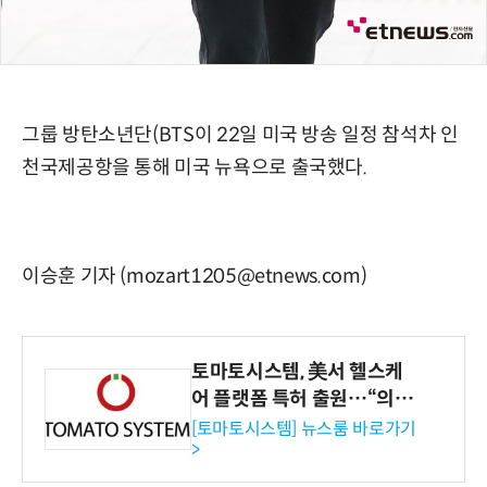
그룹 방탄소년단(BTS이 22일 미국 방송 일정 참석차 인
천국제공항을 통해 미국 뉴욕으로 출국했다.
이승훈 기자 (mozart1205@etnews.com)
토마토시스템, 美서 헬스케
어 플랫폼 특허 출원…“의료
기관·보험사 공략”
[토마토시스템] 뉴스룸 바로가기
>