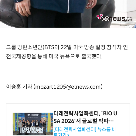
그룹 방탄소년단(BTS이 22일 미국 방송 일정 참석차 인
천국제공항을 통해 미국 뉴욕으로 출국했다.
이승훈 기자 (mozart1205@etnews.com)
다래전략사업화센터, 'BIO U
SA 2026'서 글로벌 빅파마
와의 비즈니스 미팅 지원…K
[다래전략사업화센터] 뉴스룸 바
로가기>