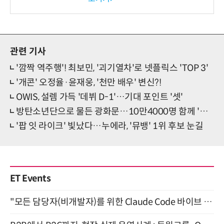
-바이오 해외 진출 교두보 확
보
관련 기사
'깜짝 역주행'! 최보민, '괴기열차'로 넷플릭스 'TOP 3'
'개콘' 오정율·윤재웅, '천만 배우' 변신?!
OWIS, 설렘 가득 '데뷔 D-1'…기대 포인트 '셋'
방탄소년단으로 물든 광화문…10만4000명 함께 '압도적 귀환'
'팝 잇 라이크' 빛났다…누에라, '뮤뱅' 1위 후보 눈길
ET Events
"모든 담당자(비개발자)를 위한 Claude Code 바이브 코딩 2-day 부트캠프" 9월 16~17일 개최