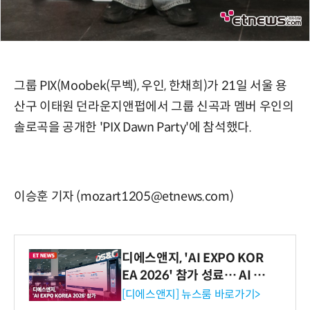
그룹 PIX(Moobek(무벡), 우인, 한채희)가 21일 서울 용
산구 이태원 던라운지앤펍에서 그룹 신곡과 멤버 우인의
솔로곡을 공개한 'PIX Dawn Party'에 참석했다.
이승훈 기자 (mozart1205@etnews.com)
디에스앤지, 'AI EXPO KOR
EA 2026' 참가 성료… AI 전
생애주기 아우르는 통합 솔루
[디에스앤지] 뉴스룸 바로가기>
션 선봬 [영상]