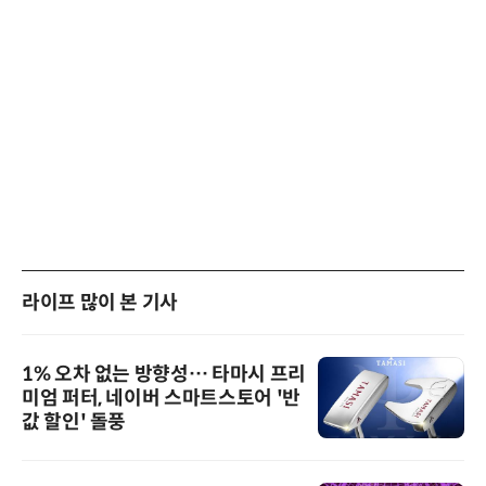
라이프 많이 본 기사
1% 오차 없는 방향성… 타마시 프리
미엄 퍼터, 네이버 스마트스토어 '반
값 할인' 돌풍