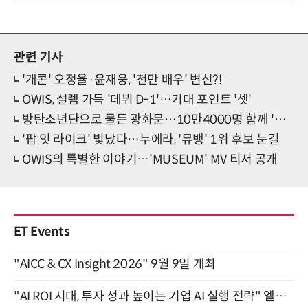
관련 기사
'개콘' 오정율·윤재웅, '천만 배우' 변신?!
OWIS, 설렘 가득 '데뷔 D-1'…기대 포인트 '셋'
방탄소년단으로 물든 광화문…10만4000명 함께 '압도적 귀환'
'팝 잇 라이크' 빛났다…누에라, '뮤뱅' 1위 후보 눈길
OWIS의 특별한 이야기…'MUSEUM' MV 티저 공개
ET Events
"AICC & CX Insight 2026" 9월 9일 개최
"AI ROI 시대, 투자 성과 높이는 기업 AI 실행 전략" 엘타워 6층 (9월 18일)