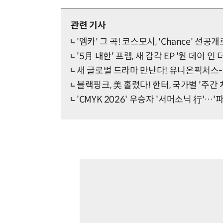
관련 기사
'엠카' 그 곡! 코스모시, 'Chance' 선공개
'5月 내한' 프렙, 새 감각 EP '원 데이 인 
새 글로벌 드라마 만난다! 유니온픽처스-
블랙핑크, 美 홀렸다! 한터, 국가별 '주간 
'CMYK 2026' 우승자 '서머소닉 行'…'