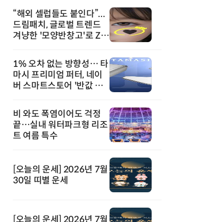
“해외 셀럽들도 붙인다”...
드림패치, 글로벌 트렌드
겨냥한 '모양반창고'로 Z세
대 공략
1% 오차 없는 방향성… 타
마시 프리미엄 퍼터, 네이
버 스마트스토어 '반값 할
인' 돌풍
비 와도 폭염이어도 걱정
끝…실내 워터파크형 리조
트 여름 특수
[오늘의 운세] 2026년 7월
30일 띠별 운세
[오늘의 운세] 2026년 7월