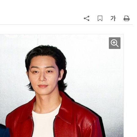
양자컴퓨팅 비즈니스·기술 입문 1-Day 워크샵 - 큐비트·양자 알고리듬·Qiskit 실습으로 이해하는 차세대
업무 자동화 위한 AI ‘세컨드 브레인’ 만들기 1-day 워크숍 - LLM Wiki 