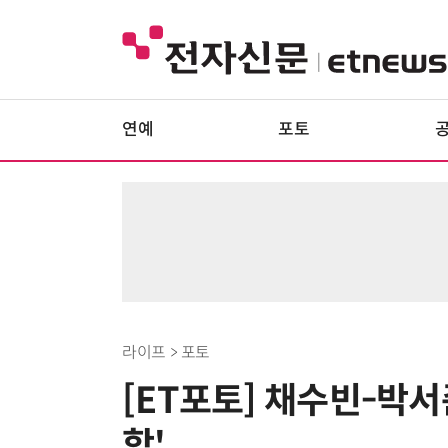
연예
포토
라이프 > 포토
[ET포토] 채수빈-박서
합'