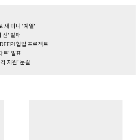
로 새 미니 '예열'
더 선' 발매
DEEPI 협업 프로젝트
차트' 발표
파격 지원' 눈길