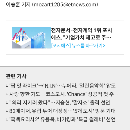
이승훈 기자 (mozart1205@etnews.com)
전자문서·전자계약 1위 포시
에스, “기업가치 제고로 주주
환원 강화” 계획 공시
[포시에스] 뉴스룸 바로가기>
관련 기사
'팝 잇 라이크'→'N.I.N'…누에라, '열린음악회' 압도
사랑 향한 기도…코스모시, 'Chance' 성공적 첫 주 활동
"의리 지키러 왔다"…지승현, '말자쇼' 출격 선언
82메이저, 유럽 투어 대장정…'5개 도시' 방문 기대
'흑백요리사2' 유용욱, 버거킹과 '특급 컬래버' 선언