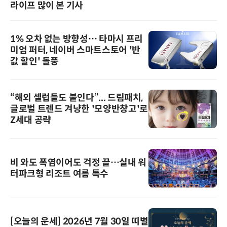
라이프 많이 본 기사
1% 오차 없는 방향성… 타마시 프리
미엄 퍼터, 네이버 스마트스토어 '반
값 할인' 돌풍
“해외 셀럽들도 붙인다”... 드림패치,
글로벌 트렌드 겨냥한 '모양반창고'로
Z세대 공략
비 와도 폭염이어도 걱정 끝…실내 워
터파크형 리조트 여름 특수
[오늘의 운세] 2026년 7월 30일 띠별