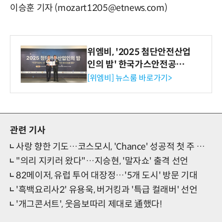
이승훈 기자 (mozart1205@etnews.com)
위엠비, '2025 첨단안전산업
인의 밤' 한국가스안전공사
사장상 수상
[위엠비] 뉴스룸 바로가기>
관련 기사
사랑 향한 기도…코스모시, 'Chance' 성공적 첫 주 활동
"의리 지키러 왔다"…지승현, '말자쇼' 출격 선언
82메이저, 유럽 투어 대장정…'5개 도시' 방문 기대
'흑백요리사2' 유용욱, 버거킹과 '특급 컬래버' 선언
'개그콘서트', 웃음보따리 제대로 通했다!