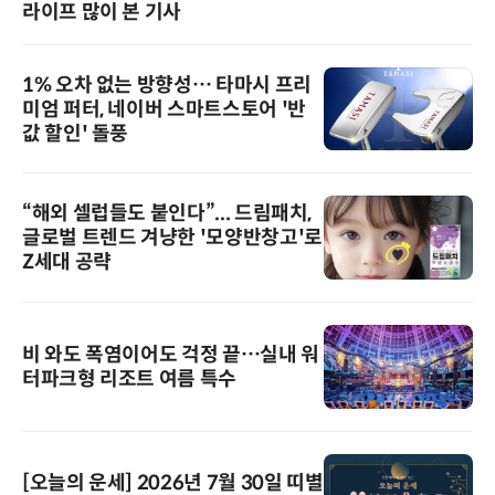
라이프 많이 본 기사
1% 오차 없는 방향성… 타마시 프리
미엄 퍼터, 네이버 스마트스토어 '반
값 할인' 돌풍
“해외 셀럽들도 붙인다”... 드림패치,
글로벌 트렌드 겨냥한 '모양반창고'로
Z세대 공략
비 와도 폭염이어도 걱정 끝…실내 워
터파크형 리조트 여름 특수
[오늘의 운세] 2026년 7월 30일 띠별