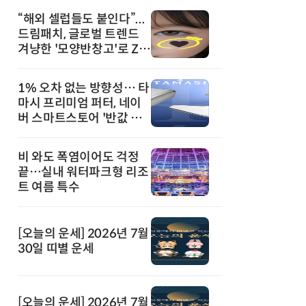
“해외 셀럽들도 붙인다”...
드림패치, 글로벌 트렌드
겨냥한 '모양반창고'로 Z세
대 공략
1% 오차 없는 방향성… 타
마시 프리미엄 퍼터, 네이
버 스마트스토어 '반값 할
인' 돌풍
비 와도 폭염이어도 걱정
끝…실내 워터파크형 리조
트 여름 특수
[오늘의 운세] 2026년 7월
30일 띠별 운세
[오늘의 운세] 2026년 7월