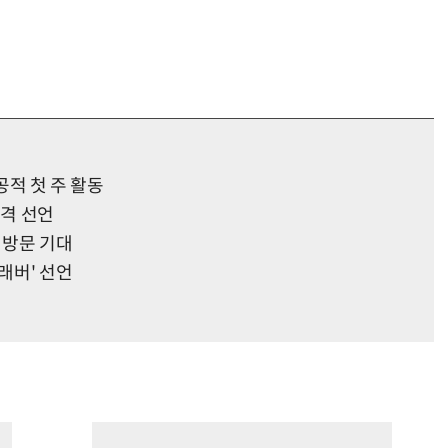
공적 첫 주 활동
출격 선언
 방문 기대
래버' 선언
!