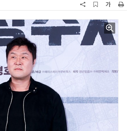
양자컴퓨팅 비즈니스·기술 입문 1-Day 워크샵 - 큐비트·양자 알고리듬·Qiskit 실습으로 이해하는 차세대
업무 자동화 위한 AI ‘세컨드 브레인’ 만들기 1-day 워크숍 - LLM Wiki 