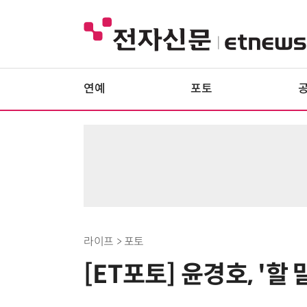
연예
포토
라이프 > 포토
[ET포토] 윤경호, '할