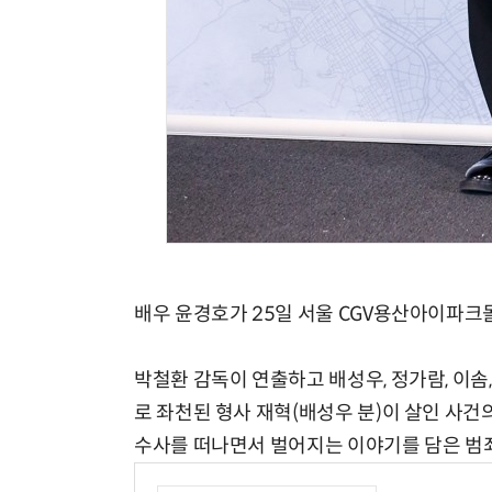
배우 윤경호가 25일 서울 CGV용산아이파크
박철환 감독이 연출하고 배성우, 정가람, 이솜
로 좌천된 형사 재혁(배성우 분)이 살인 사건
수사를 떠나면서 벌어지는 이야기를 담은 범죄